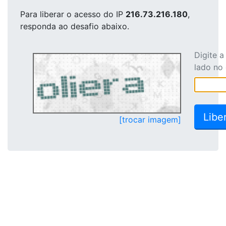
Para liberar o acesso
do IP
216.73.216.180
,
responda ao desafio abaixo.
Digite 
lado no
[trocar imagem]