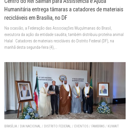
Centro do Rei Salman para Assistência e Ajuda
Humanitária entrega tâmaras a catadores de materiais
recicláveis em Brasília, no DF
Na ocasião, a Federação das Associações Muçulmanas do Brasil,
executora da ação da entidade saudita, também distribuiu proteína animal
Halal Catadores de materiais recicláveis do Distrito Federal (DF), na
manhã desta segunda-feira (4),...
BRASÍLIA
/
DIA NACIONAL
/
DISTRITO FEDERAL
/
EVENTOS
/
FAMBRAS
/
KUWAIT