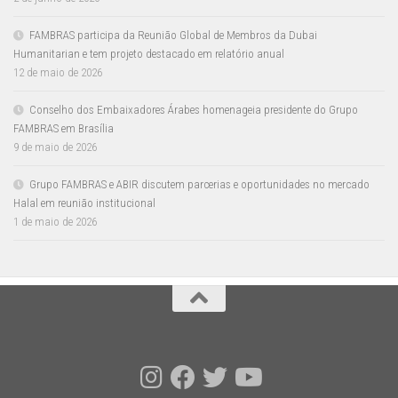
FAMBRAS participa da Reunião Global de Membros da Dubai
Humanitarian e tem projeto destacado em relatório anual
12 de maio de 2026
Conselho dos Embaixadores Árabes homenageia presidente do Grupo
FAMBRAS em Brasília
9 de maio de 2026
Grupo FAMBRAS e ABIR discutem parcerias e oportunidades no mercado
Halal em reunião institucional
1 de maio de 2026