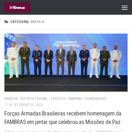
Skip to content
CATEGORIA:
BRASÍLIA
BRASÍLIA
/
DISTRITO FEDERAL
/
EVENTOS
/
FAMBRAS
/
HOMENAGENS
11 DE SETEMBRO DE 2024
Forças Armadas Brasileiras recebem homenagem da
FAMBRAS em jantar que celebrou as Missões de Paz