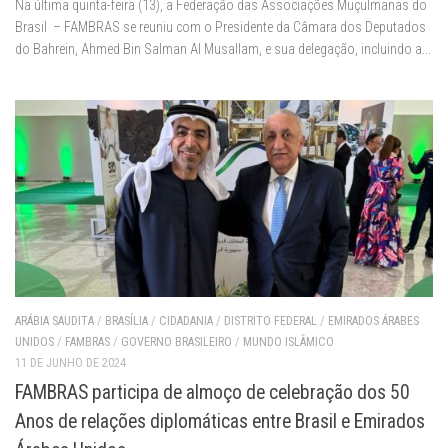
Na última quinta-feira (13), a Federação das Associações Muçulmanas do
Brasil – FAMBRAS se reuniu com o Presidente da Câmara dos Deputados
do Bahrein, Ahmed Bin Salman Al Musallam, e sua delegação, incluindo a...
ARÁBIA SAUDITA
/
BRASÍLIA
/
CIDADANIA
/
DISTRITO FEDERAL
/
EMIRADOS ÁRABES
UNIDOS
/
FAMBRAS
/
GOVERNO BRASILEIRO
/
MUNDO ISLÂMICO
11 DE JUNHO DE 2024
FAMBRAS participa de almoço de celebração dos 50
Anos de relações diplomáticas entre Brasil e Emirados