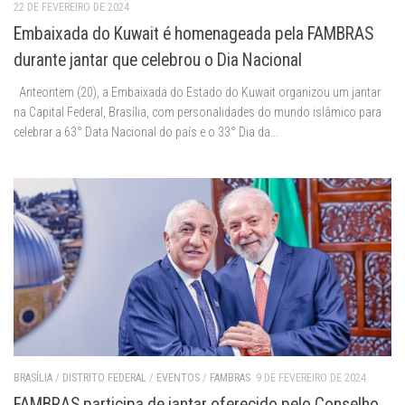
22 DE FEVEREIRO DE 2024
Embaixada do Kuwait é homenageada pela FAMBRAS
durante jantar que celebrou o Dia Nacional
Anteontem (20), a Embaixada do Estado do Kuwait organizou um jantar
na Capital Federal, Brasília, com personalidades do mundo islâmico para
celebrar a 63° Data Nacional do país e o 33° Dia da...
BRASÍLIA
/
DISTRITO FEDERAL
/
EVENTOS
/
FAMBRAS
9 DE FEVEREIRO DE 2024
FAMBRAS participa de jantar oferecido pelo Conselho