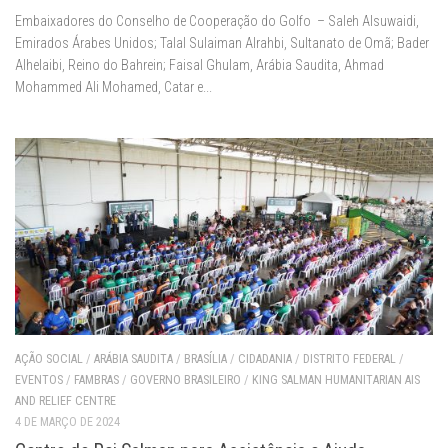
Embaixadores do Conselho de Cooperação do Golfo – Saleh Alsuwaidi,
Emirados Árabes Unidos; Talal Sulaiman Alrahbi, Sultanato de Omã; Bader
Alhelaibi, Reino do Bahrein; Faisal Ghulam, Arábia Saudita, Ahmad
Mohammed Ali Mohamed, Catar e...
AÇÃO SOCIAL
/
ARÁBIA SAUDITA
/
BRASÍLIA
/
CIDADANIA
/
DISTRITO FEDERAL
/
EVENTOS
/
FAMBRAS
/
GOVERNO BRASILEIRO
/
KING SALMAN HUMANITARIAN AIS
AND RELIEF CENTRE
4 DE MARÇO DE 2024