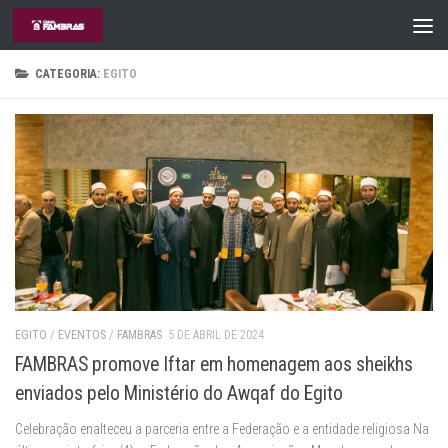
Skip to content
CATEGORIA:
EGITO
EGITO
/
EVENTOS
/
FAMBRAS
5 DE ABRIL DE 2024
FAMBRAS promove Iftar em homenagem aos sheikhs
enviados pelo Ministério do Awqaf do Egito
Celebração enalteceu a parceria entre a Federação e a entidade religiosa Na