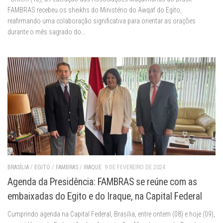
FAMBRAS recebeu os sheikhs do Ministério do Awqaf do Egito,
reafirmando uma colaboração significativa para orientar as orações
durante o mês sagrado do...
BRASÍLIA
/
EGITO
/
FAMBRAS
/
IRAQUE
9 DE FEVEREIRO DE 2024
Agenda da Presidência: FAMBRAS se reúne com as
embaixadas do Egito e do Iraque, na Capital Federal
Cumprindo agenda na Capital Federal, Brasília, entre ontem (08) e hoje (09),