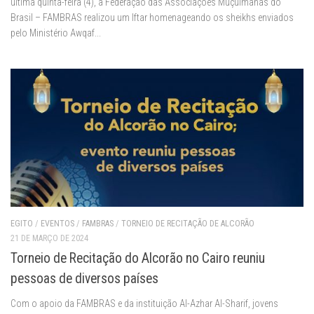
última quinta-feira (4), a Federação das Associações Muçulmanas do
Brasil – FAMBRAS realizou um Iftar homenageando os sheikhs enviados
pelo Ministério Awqaf...
EGITO
/
EVENTOS
/
FAMBRAS
/
TORNEIO DE RECITAÇÃO DE ALCORÃO
21 DE MARÇO DE 2024
Torneio de Recitação do Alcorão no Cairo reuniu
pessoas de diversos países
Com o apoio da FAMBRAS e da instituição Al-Azhar Al-Sharif, jovens