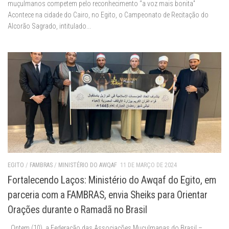
muçulmanos competem pelo reconhecimento “a voz mais bonita”
Acontece na cidade do Cairo, no Egito, o Campeonato de Recitação do
Alcorão Sagrado, intitulado...
EGITO
/
FAMBRAS
/
MINISTÉRIO DO AWQAF
11 DE MARÇO DE 2024
Fortalecendo Laços: Ministério do Awqaf do Egito, em
parceria com a FAMBRAS, envia Sheiks para Orientar
Orações durante o Ramadã no Brasil
Ontem (10), a Federação das Associações Muçulmanas do Brasil –