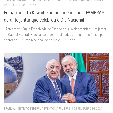
BRASÍLIA
/
DIA NACIONAL
/
DISTRITO FEDERAL
/
EVENTOS
/
FAMBRAS
/
KUWAIT
22 DE FEVEREIRO DE 2024
Embaixada do Kuwait é homenageada pela FAMBRAS
durante jantar que celebrou o Dia Nacional
Anteontem (20), a Embaixada do Estado do Kuwait organizou um jantar
na Capital Federal, Brasília, com personalidades do mundo islâmico para
celebrar a 63° Data Nacional do país e o 33° Dia da...
BRASÍLIA
/
DISTRITO FEDERAL
/
EVENTOS
/
FAMBRAS
9 DE FEVEREIRO DE 2024