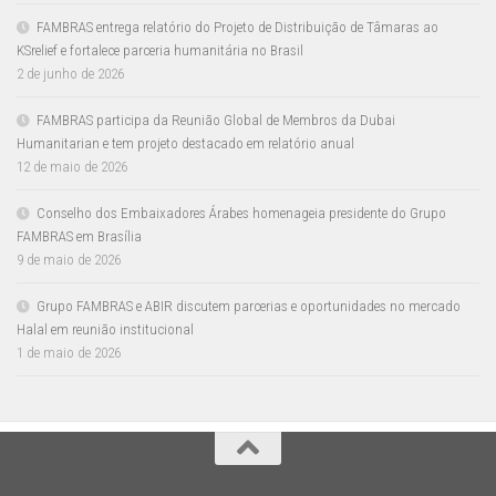
FAMBRAS entrega relatório do Projeto de Distribuição de Tâmaras ao
KSrelief e fortalece parceria humanitária no Brasil
2 de junho de 2026
FAMBRAS participa da Reunião Global de Membros da Dubai
Humanitarian e tem projeto destacado em relatório anual
12 de maio de 2026
Conselho dos Embaixadores Árabes homenageia presidente do Grupo
FAMBRAS em Brasília
9 de maio de 2026
Grupo FAMBRAS e ABIR discutem parcerias e oportunidades no mercado
Halal em reunião institucional
1 de maio de 2026