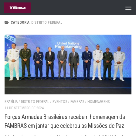
Skip to content
CATEGORIA:
DISTRITO FEDERAL
BRASÍLIA
/
DISTRITO FEDERAL
/
EVENTOS
/
FAMBRAS
/
HOMENAGENS
11 DE SETEMBRO DE 2024
Forças Armadas Brasileiras recebem homenagem da
FAMBRAS em jantar que celebrou as Missões de Paz