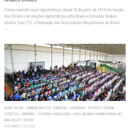
Países mantém laços diplomáticos desde 10 de junho de 1974 Em função
dos 50 Anos de relações diplomáticas entre Brasil e Emirados Árabes
Unidos, hoje (11), a Federação das Associações Muçulmanas do Brasil
–...
AÇÃO SOCIAL
/
ARÁBIA SAUDITA
/
BRASÍLIA
/
CIDADANIA
/
DISTRITO FEDERAL
/
EVENTOS
/
FAMBRAS
/
GOVERNO BRASILEIRO
/
KING SALMAN HUMANITARIAN AIS
AND RELIEF CENTRE
4 DE MARÇO DE 2024