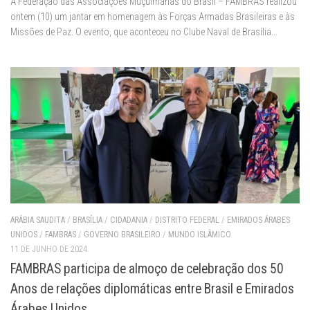
A Federação das Associações Muçulmanas do Brasil – FAMBRAS realizou
ontem (10) um jantar em homenagem às Forças Armadas Brasileiras e às
Missões de Paz. O evento, que aconteceu no Clube Naval de Brasília...
ARÁBIA SAUDITA
/
BRASÍLIA
/
CIDADANIA
/
DISTRITO FEDERAL
/
EMIRADOS ÁRABES
UNIDOS
/
FAMBRAS
/
GOVERNO BRASILEIRO
/
MUNDO ISLÂMICO
11 DE JUNHO DE 2024
FAMBRAS participa de almoço de celebração dos 50
Anos de relações diplomáticas entre Brasil e Emirados
Árabes Unidos