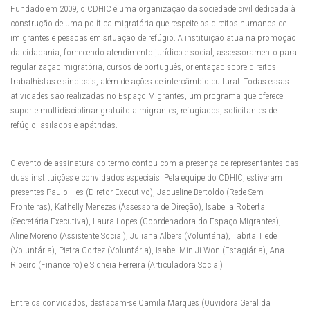
Fundado em 2009, o CDHIC é uma organização da sociedade civil dedicada à
construção de uma política migratória que respeite os direitos humanos de
imigrantes e pessoas em situação de refúgio. A instituição atua na promoção
da cidadania, fornecendo atendimento jurídico e social, assessoramento para
regularização migratória, cursos de português, orientação sobre direitos
trabalhistas e sindicais, além de ações de intercâmbio cultural. Todas essas
atividades são realizadas no Espaço Migrantes, um programa que oferece
suporte multidisciplinar gratuito a migrantes, refugiados, solicitantes de
refúgio, asilados e apátridas.
O evento de assinatura do termo contou com a presença de representantes das
duas instituições e convidados especiais. Pela equipe do CDHIC, estiveram
presentes Paulo Illes (Diretor Executivo), Jaqueline Bertoldo (Rede Sem
Fronteiras), Kathelly Menezes (Assessora de Direção), Isabella Roberta
(Secretária Executiva), Laura Lopes (Coordenadora do Espaço Migrantes),
Aline Moreno (Assistente Social), Juliana Albers (Voluntária), Tabita Tiede
(Voluntária), Pietra Cortez (Voluntária), Isabel Min Ji Won (Estagiária), Ana
Ribeiro (Financeiro) e Sidneia Ferreira (Articuladora Social).
Entre os convidados, destacam-se Camila Marques (Ouvidora Geral da