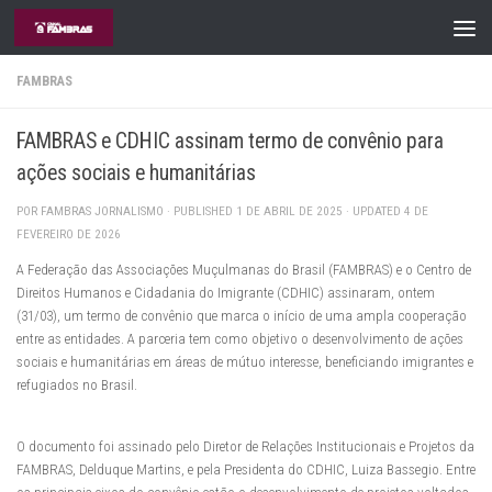
Skip to content
FAMBRAS
FAMBRAS e CDHIC assinam termo de convênio para
ações sociais e humanitárias
POR
FAMBRAS JORNALISMO
· PUBLISHED
1 DE ABRIL DE 2025
· UPDATED
4 DE
FEVEREIRO DE 2026
A Federação das Associações Muçulmanas do Brasil (FAMBRAS) e o Centro de
Direitos Humanos e Cidadania do Imigrante (CDHIC) assinaram, ontem
(31/03), um termo de convênio que marca o início de uma ampla cooperação
entre as entidades. A parceria tem como objetivo o desenvolvimento de ações
sociais e humanitárias em áreas de mútuo interesse, beneficiando imigrantes e
refugiados no Brasil.
O documento foi assinado pelo Diretor de Relações Institucionais e Projetos da
FAMBRAS, Delduque Martins, e pela Presidenta do CDHIC, Luiza Bassegio. Entre