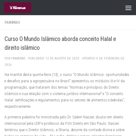
Skip to content
FAMBRAS
Curso O Mundo Islâmico aborda conceito Halal e
direito islâmico
POR
FAMBRAS
· PUBLISHED
13 DE AGOSTO DE 2020
· UPDATED
4 DE FEVEREIRO DE
2026
Na manhã desta quinta-feira (13), o curso “O Mundo Islâmico: oportunidades
e desafios para a agropecuária no Brasil” apresentou os módulos III e IV da
programação, que trataram dos temas “Normas e princípios do Direito
Islâmico e sua relação com o sistema jurídico internacional” e “O conceito
Halal: certificações e regulamentos para os setores de alimentos e bebidas”,
respectivamente.
A primeira palestra foi ministrada pelo Dr. Salem Nasser, doutor em direito
internacional pela USP e professor da FGV Direito em São Paulo. Nasser
lembrou que o Direito Islâmico, a Sharia, decorre da vontade divina e cobre