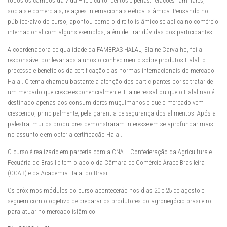
todos os campos da vida – fé e culto; delitos e penas; relações familiares,
sociais e comerciais; relações internacionais e ética islâmica. Pensando no
público-alvo do curso, apontou como o direito islâmico se aplica no comércio
internacional com alguns exemplos, além de tirar dúvidas dos participantes.
A coordenadora de qualidade da FAMBRAS HALAL, Elaine Carvalho, foi a
responsável por levar aos alunos o conhecimento sobre produtos Halal, o
processo e benefícios da certificação e as normas internacionais do mercado
Halal. O tema chamou bastante a atenção dos participantes por se tratar de
um mercado que cresce exponencialmente. Elaine ressaltou que o Halal não é
destinado apenas aos consumidores muçulmanos e que o mercado vem
crescendo, principalmente, pela garantia de segurança dos alimentos. Após a
palestra, muitos produtores demonstraram interesse em se aprofundar mais
no assunto e em obter a certificação Halal.
O curso é realizado em parceria com a CNA – Confederação da Agricultura e
Pecuária do Brasil e tem o apoio da Câmara de Comércio Árabe Brasileira
(CCAB) e da Academia Halal do Brasil.
Os próximos módulos do curso acontecerão nos dias 20 e 25 de agosto e
seguem com o objetivo de preparar os produtores do agronegócio brasileiro
para atuar no mercado islâmico.