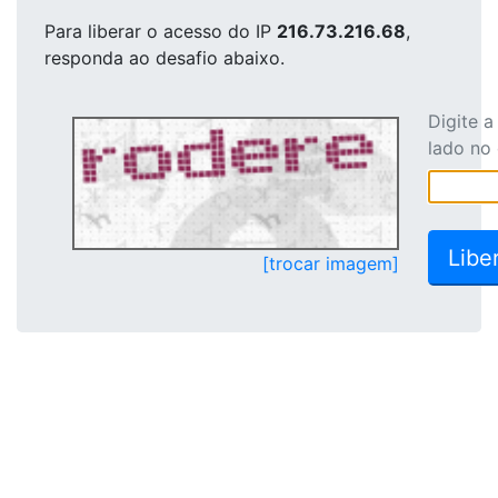
Para liberar o acesso
do IP
216.73.216.68
,
responda ao desafio abaixo.
Digite 
lado no
[trocar imagem]