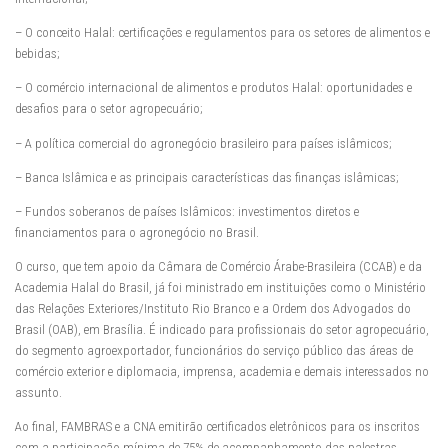
– O conceito Halal: certificações e regulamentos para os setores de alimentos e
bebidas;
– O comércio internacional de alimentos e produtos Halal: oportunidades e
desafios para o setor agropecuário;
– A política comercial do agronegócio brasileiro para países islâmicos;
– Banca Islâmica e as principais características das finanças islâmicas;
– Fundos soberanos de países Islâmicos: investimentos diretos e
financiamentos para o agronegócio no Brasil.
O curso, que tem apoio da Câmara de Comércio Árabe-Brasileira (CCAB) e da
Academia Halal do Brasil, já foi ministrado em instituições como o Ministério
das Relações Exteriores/Instituto Rio Branco e a Ordem dos Advogados do
Brasil (OAB), em Brasília. É indicado para profissionais do setor agropecuário,
do segmento agroexportador, funcionários do serviço público das áreas de
comércio exterior e diplomacia, imprensa, academia e demais interessados no
assunto.
Ao final, FAMBRAS e a CNA emitirão certificados eletrônicos para os inscritos
com a participação mínima de 75% de acompanhamento das palestras.