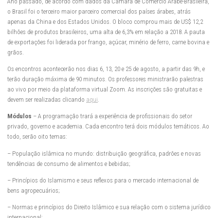
Ano passado, de acordo com dados da Câmara de Comércio Árabe-Brasileira,
o Brasil foi o terceiro maior parceiro comercial dos países árabes, atrás
apenas da China e dos Estados Unidos. O bloco comprou mais de US$ 12,2
bilhões de produtos brasileiros, uma alta de 6,3% em relação a 2018. A pauta
de exportações foi liderada por frango, açúcar, minério de ferro, carne bovina e
grãos.
Os encontros acontecerão nos dias 6, 13, 20 e 25 de agosto, a partir das 9h, e
terão duração máxima de 90 minutos. Os professores ministrarão palestras
ao vivo por meio da plataforma virtual Zoom. As inscrições são gratuitas e
devem ser realizadas clicando
aqui
.
Módulos
– A programação trará a experiência de profissionais do setor
privado, governo e academia. Cada encontro terá dois módulos temáticos. Ao
todo, serão oito temas:
– População islâmica no mundo: distribuição geográfica, padrões e novas
tendências de consumo de alimentos e bebidas;
– Princípios do Islamismo e seus reflexos para o mercado internacional de
bens agropecuários;
– Normas e princípios do Direito Islâmico e sua relação com o sistema jurídico
internacional;