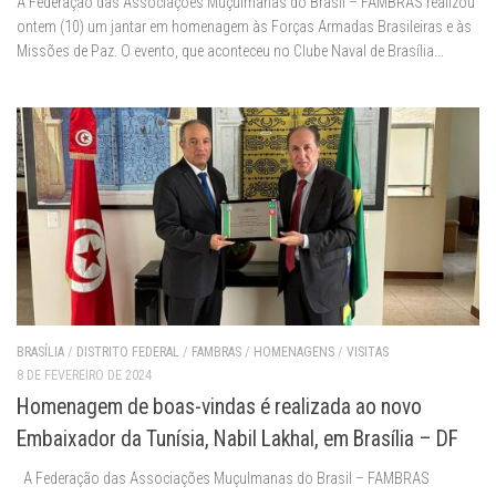
A Federação das Associações Muçulmanas do Brasil – FAMBRAS realizou
ontem (10) um jantar em homenagem às Forças Armadas Brasileiras e às
Missões de Paz. O evento, que aconteceu no Clube Naval de Brasília...
BRASÍLIA
/
DISTRITO FEDERAL
/
FAMBRAS
/
HOMENAGENS
/
VISITAS
8 DE FEVEREIRO DE 2024
Homenagem de boas-vindas é realizada ao novo
Embaixador da Tunísia, Nabil Lakhal, em Brasília – DF
A Federação das Associações Muçulmanas do Brasil – FAMBRAS