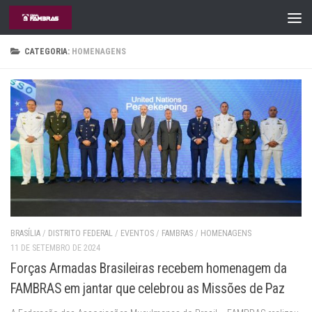
Skip to content
CATEGORIA:
HOMENAGENS
BRASÍLIA
/
DISTRITO FEDERAL
/
EVENTOS
/
FAMBRAS
/
HOMENAGENS
11 DE SETEMBRO DE 2024
Forças Armadas Brasileiras recebem homenagem da
FAMBRAS em jantar que celebrou as Missões de Paz