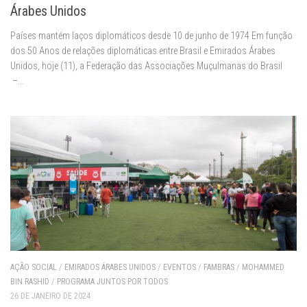
Árabes Unidos
Países mantém laços diplomáticos desde 10 de junho de 1974 Em função
dos 50 Anos de relações diplomáticas entre Brasil e Emirados Árabes
Unidos, hoje (11), a Federação das Associações Muçulmanas do Brasil
–...
AÇÃO SOCIAL
/
EMIRADOS ÁRABES UNIDOS
/
EVENTOS
/
FAMBRAS
/
MOHAMMED
BIN RASHID
/
PROGRAMA JUNTOS POR TODOS
26 DE JANEIRO DE 2024