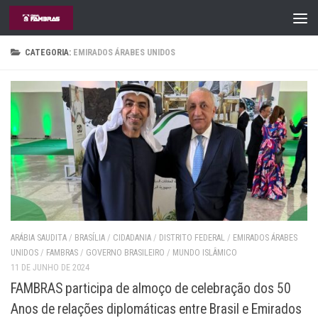
Skip to content
CATEGORIA:
EMIRADOS ÁRABES UNIDOS
ARÁBIA SAUDITA
/
BRASÍLIA
/
CIDADANIA
/
DISTRITO FEDERAL
/
EMIRADOS ÁRABES
UNIDOS
/
FAMBRAS
/
GOVERNO BRASILEIRO
/
MUNDO ISLÂMICO
11 DE JUNHO DE 2024
FAMBRAS participa de almoço de celebração dos 50
Anos de relações diplomáticas entre Brasil e Emirados