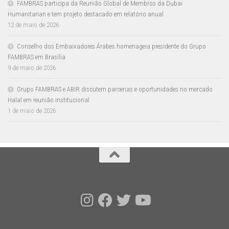
FAMBRAS participa da Reunião Global de Membros da Dubai
Humanitarian e tem projeto destacado em relatório anual
12 de maio de 2026
Conselho dos Embaixadores Árabes homenageia presidente do Grupo
FAMBRAS em Brasília
9 de maio de 2026
Grupo FAMBRAS e ABIR discutem parcerias e oportunidades no mercado
Halal em reunião institucional
1 de maio de 2026