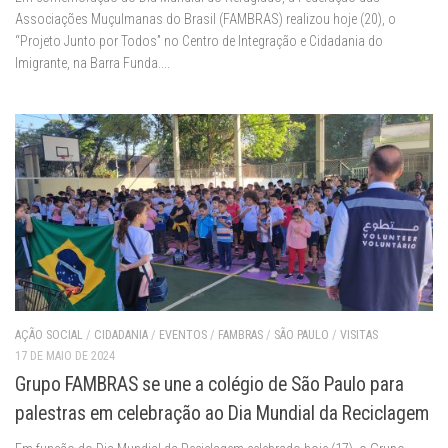
Associações Muçulmanas do Brasil (FAMBRAS) realizou hoje (20), o
“Projeto Junto por Todos” no Centro de Integração e Cidadania do
Imigrante, na Barra Funda....
AÇÃO SOCIAL
/
CIDADANIA
/
EVENTOS
/
FAMBRAS
/
SÃO PAULO
/
VISITAS
17 DE MAIO DE 2024
Grupo FAMBRAS se une a colégio de São Paulo para
palestras em celebração ao Dia Mundial da Reciclagem