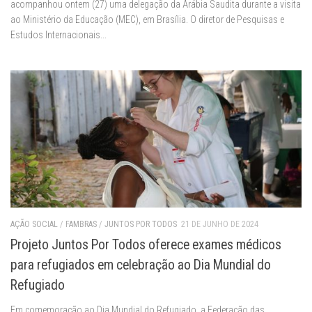
acompanhou ontem (27) uma delegação da Arábia Saudita durante a visita
ao Ministério da Educação (MEC), em Brasília. O diretor de Pesquisas e
Estudos Internacionais...
AÇÃO SOCIAL
/
FAMBRAS
/
JUNTOS POR TODOS
21 DE JUNHO DE 2024
Projeto Juntos Por Todos oferece exames médicos
para refugiados em celebração ao Dia Mundial do
Refugiado
Em comemoração ao Dia Mundial do Refugiado, a Federação das