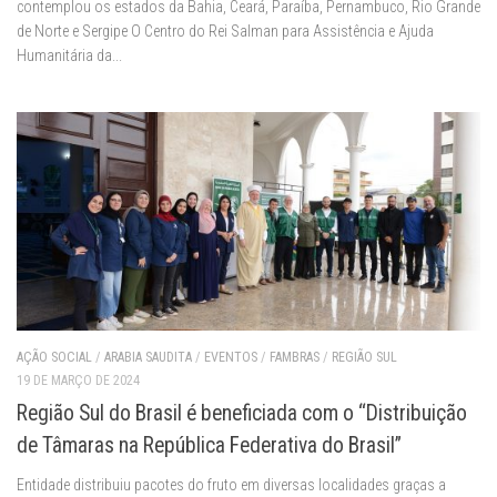
contemplou os estados da Bahia, Ceará, Paraíba, Pernambuco, Rio Grande
de Norte e Sergipe O Centro do Rei Salman para Assistência e Ajuda
Humanitária da...
AÇÃO SOCIAL
/
ARABIA SAUDITA
/
EVENTOS
/
FAMBRAS
/
REGIÃO SUL
19 DE MARÇO DE 2024
Região Sul do Brasil é beneficiada com o “Distribuição
de Tâmaras na República Federativa do Brasil”
Entidade distribuiu pacotes do fruto em diversas localidades graças a