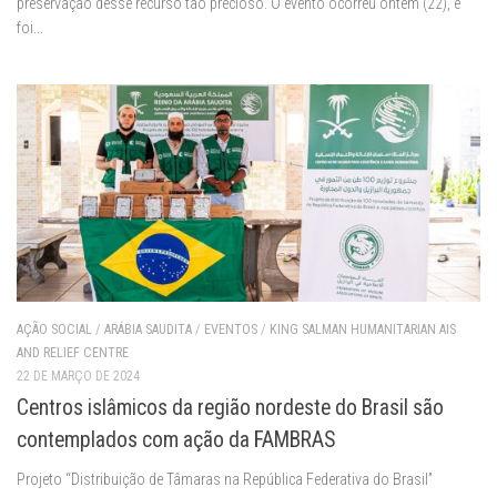
preservação desse recurso tão precioso. O evento ocorreu ontem (22), e
foi...
AÇÃO SOCIAL
/
ARÁBIA SAUDITA
/
EVENTOS
/
KING SALMAN HUMANITARIAN AIS
AND RELIEF CENTRE
22 DE MARÇO DE 2024
Centros islâmicos da região nordeste do Brasil são
contemplados com ação da FAMBRAS
Projeto “Distribuição de Tâmaras na República Federativa do Brasil”