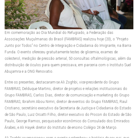
Em comemoração ao Dia Mundial do Refugiado, a Federação das
Associações Muçulmanas do Brasil (FAMBRAS) realizou hoje (20), o “Projeto
Junto por Todos” no Centro de Integração e Cidadania do Imigrante, na Barra
Funda. O evento ofereceu gratuitamente testes de glicemia, exames de
colesterol, medição de pressão arterial, 50 consultas oftalmológicas, além da
distribuição de óculos para quem precisava, em parceria com o Instituto Suel
Abujamra e a ONG Renovatio.
Entre os presentes, destacaram-se Ali Zoghbi, vice-presidente do Grupo
FAMBRAS, Delduque Martins, diretor de projetos e relações institucionais do
Grupo FAMBRAS, Carlos Dias, diretor de comunicação e marketing do Grupo
FAMBRAS, Ibrahim Abou Nimri, diretor de eventos do Grupo FAMBRAS, Raul
Cristiano, secretário executivo da Secretaria de Justiça e Cidadania do Estado
de São Paulo, Luiz Orsatti Filho, diretor executivo do Procon do Estado de São
Paulo, George Ramos, pesquisador econômico do Consulado dos Emirados
Árabes, e Ali Hayek diretor do Instituto de ensino Colégio 24 de Março.
Ali Zoghbi se emocionou com o evento e relembrou a história de seu pai, que