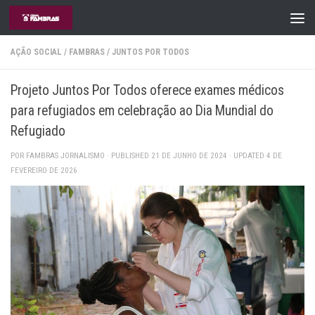
Skip to content
AÇÃO SOCIAL
/
FAMBRAS
/
JUNTOS POR TODOS
Projeto Juntos Por Todos oferece exames médicos
para refugiados em celebração ao Dia Mundial do
Refugiado
POR
FAMBRAS JORNALISMO
· PUBLISHED
21 DE JUNHO DE 2024
· UPDATED
4 DE
FEVEREIRO DE 2026