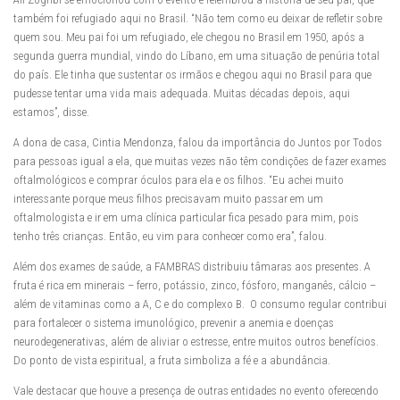
também foi refugiado aqui no Brasil. “Não tem como eu deixar de refletir sobre
quem sou. Meu pai foi um refugiado, ele chegou no Brasil em 1950, após a
segunda guerra mundial, vindo do Líbano, em uma situação de penúria total
do país. Ele tinha que sustentar os irmãos e chegou aqui no Brasil para que
pudesse tentar uma vida mais adequada. Muitas décadas depois, aqui
estamos”, disse.
A dona de casa, Cintia Mendonza, falou da importância do Juntos por Todos
para pessoas igual a ela, que muitas vezes não têm condições de fazer exames
oftalmológicos e comprar óculos para ela e os filhos. “Eu achei muito
interessante porque meus filhos precisavam muito passar em um
oftalmologista e ir em uma clínica particular fica pesado para mim, pois
tenho três crianças. Então, eu vim para conhecer como era”, falou.
Além dos exames de saúde, a FAMBRAS distribuiu tâmaras aos presentes. A
fruta é rica em minerais – ferro, potássio, zinco, fósforo, manganês, cálcio –
além de vitaminas como a A, C e do complexo B. O consumo regular contribui
para fortalecer o sistema imunológico, prevenir a anemia e doenças
neurodegenerativas, além de aliviar o estresse, entre muitos outros benefícios.
Do ponto de vista espiritual, a fruta simboliza a fé e a abundância.
Vale destacar que houve a presença de outras entidades no evento oferecendo