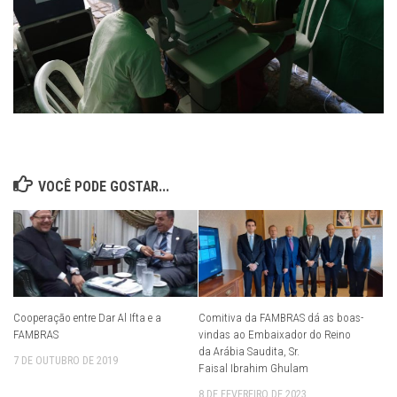
VOCÊ PODE GOSTAR...
Cooperação entre Dar Al Ifta e a
Comitiva da FAMBRAS dá as boas-
FAMBRAS
vindas ao Embaixador do Reino
da Arábia Saudita, Sr.
7 DE OUTUBRO DE 2019
Faisal Ibrahim Ghulam
8 DE FEVEREIRO DE 2023