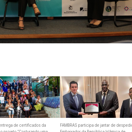
ntrega de certificados da
FAMBRAS participa de jantar de despedi
do projeto “Costurando uma
Embaixador da República Islâmica de