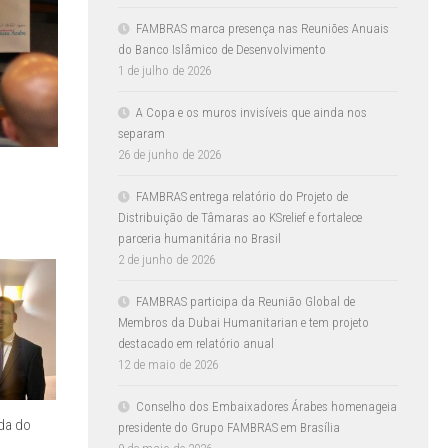
FAMBRAS marca presença nas Reuniões Anuais
do Banco Islâmico de Desenvolvimento
1 de julho de 2026
A Copa e os muros invisíveis que ainda nos
separam
26 de junho de 2026
FAMBRAS entrega relatório do Projeto de
Distribuição de Tâmaras ao KSrelief e fortalece
parceria humanitária no Brasil
2 de junho de 2026
FAMBRAS participa da Reunião Global de
Membros da Dubai Humanitarian e tem projeto
destacado em relatório anual
12 de maio de 2026
Conselho dos Embaixadores Árabes homenageia
da do
presidente do Grupo FAMBRAS em Brasília