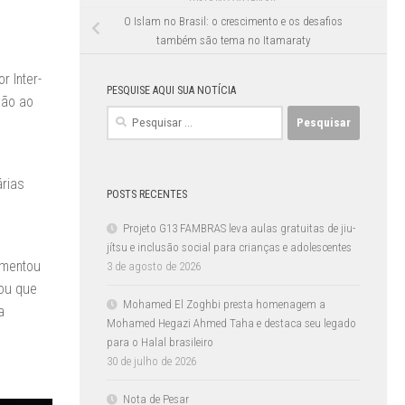
O Islam no Brasil: o crescimento e os desafios
também são tema no Itamaraty
r Inter-
PESQUISE AQUI SUA NOTÍCIA
ção ao
Pesquisar
por:
rias
POSTS RECENTES
Projeto G13 FAMBRAS leva aulas gratuitas de jiu-
jítsu e inclusão social para crianças e adolescentes
omentou
3 de agosto de 2026
tou que
Mohamed El Zoghbi presta homenagem a
a
Mohamed Hegazi Ahmed Taha e destaca seu legado
para o Halal brasileiro
30 de julho de 2026
Nota de Pesar