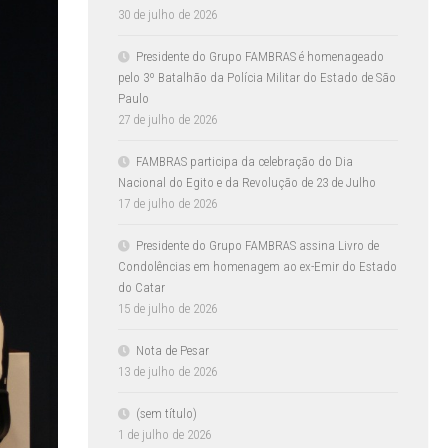
30 de julho de 2026
Presidente do Grupo FAMBRAS é homenageado
pelo 3º Batalhão da Polícia Militar do Estado de São
Paulo
27 de julho de 2026
FAMBRAS participa da celebração do Dia
Nacional do Egito e da Revolução de 23 de Julho
17 de julho de 2026
Presidente do Grupo FAMBRAS assina Livro de
Condolências em homenagem ao ex-Emir do Estado
do Catar
15 de julho de 2026
Nota de Pesar
13 de julho de 2026
(sem título)
1 de julho de 2026