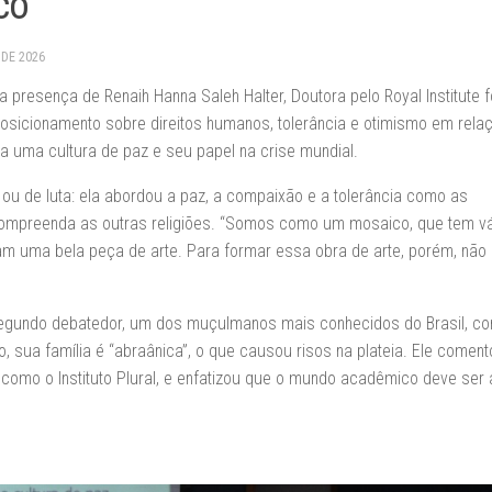
co
 DE 2026
resença de Renaih Hanna Saleh Halter, Doutora pelo Royal Institute fo
posicionamento sobre direitos humanos, tolerância e otimismo em rela
ra uma cultura de paz e seu papel na crise mundial.
 ou de luta: ela abordou a paz, a compaixão e a tolerância como as
ompreenda as outras religiões. “Somos como um mosaico, que tem vá
am uma bela peça de arte. Para formar essa obra de arte, porém, não
segundo debatedor, um dos muçulmanos mais conhecidos do Brasil, c
, sua família é “abraânica”, o que causou risos na plateia. Ele comen
so, como o Instituto Plural, e enfatizou que o mundo acadêmico deve ser 