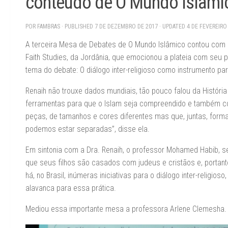
conteúdo de O Mundo Islâmi
POR
FAMBRAS
· PUBLISHED
7 DE DEZEMBRO DE 2017
· UPDATED
4 DE FEVEREIRO
A terceira Mesa de Debates de O Mundo Islâmico contou com a p
Faith Studies, da Jordânia, que emocionou a plateia com seu 
tema do debate: O diálogo inter-religioso como instrumento pa
Renaih não trouxe dados mundiais, tão pouco falou da História
ferramentas para que o Islam seja compreendido e também c
peças, de tamanhos e cores diferentes mas que, juntas, form
podemos estar separadas”, disse ela.
Em sintonia com a Dra. Renaih, o professor Mohamed Habib, 
que seus filhos são casados com judeus e cristãos e, portanto
há, no Brasil, inúmeras iniciativas para o diálogo inter-religio
alavanca para essa prática.
Mediou essa importante mesa a professora Arlene Clemesha.