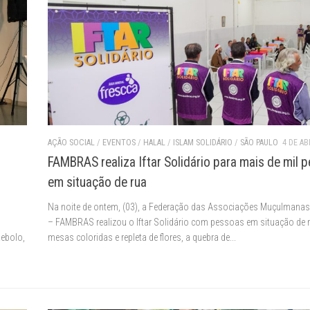
AÇÃO SOCIAL
/
EVENTOS
/
HALAL
/
ISLAM SOLIDÁRIO
/
SÃO PAULO
4 DE AB
FAMBRAS realiza Iftar Solidário para mais de mil 
em situação de rua
Na noite de ontem, (03), a Federação das Associações Muçulmanas 
– FAMBRAS realizou o Iftar Solidário com pessoas em situação de 
Rebolo,
mesas coloridas e repleta de flores, a quebra de...