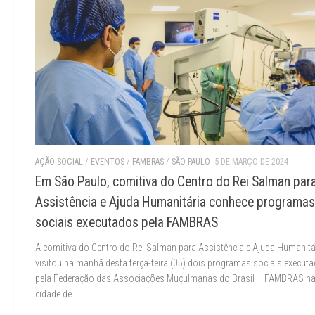
AÇÃO SOCIAL
/
EVENTOS
/
FAMBRAS
/
SÃO PAULO
5 DE MARÇO DE 2024
Em São Paulo, comitiva do Centro do Rei Salman par
Assistência e Ajuda Humanitária conhece programas
sociais executados pela FAMBRAS
A comitiva do Centro do Rei Salman para Assistência e Ajuda Humanitá
visitou na manhã desta terça-feira (05) dois programas sociais execut
pela Federação das Associações Muçulmanas do Brasil – FAMBRAS n
cidade de...