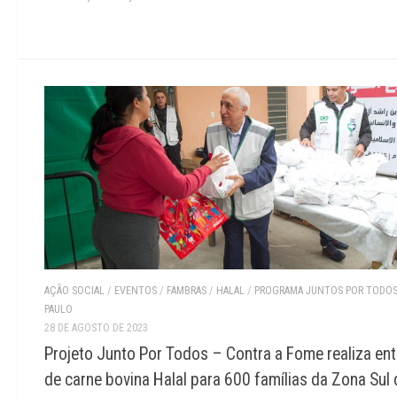
AÇÃO SOCIAL
/
EVENTOS
/
FAMBRAS
/
HALAL
/
PROGRAMA JUNTOS POR TODO
PAULO
28 DE AGOSTO DE 2023
Projeto Junto Por Todos – Contra a Fome realiza en
de carne bovina Halal para 600 famílias da Zona Sul 