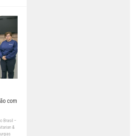
ção com
 Brasil –
tarian &
rurgias