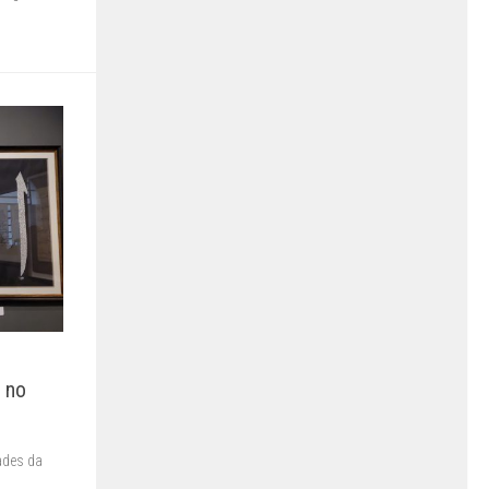
a no
ades da
a