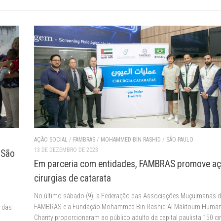
AÇÃO SOCIAL
/
FAMBRAS
/
MOHAMMED BIN RASHID
/
SÃO PAULO
13 DE DEZEMBRO DE 2023
 São
Em parceria com entidades, FAMBRAS promove a
cirurgias de catarata
No último sábado (9), a Federação das Associações Muçulmanas do
FAMBRAS e a Fundação Mohammed Bin Rashid Al Maktoum Humani
 das
Charity proporcionaram ao público adulto da capital paulista 150 ci