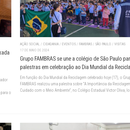
AÇÃO SOCIAL
/
CIDADANIA
/
EVENTOS
/
FAMBRAS
/
SÃO PAULO
/
VISITAS
17 DE MAIO DE 2024
xada
Grupo FAMBRAS se une a colégio de São Paulo pa
palestras em celebração ao Dia Mundial da Recic
Em função do Dia Mundial da Reciclagem celebrado hoje (17), o Gru
xador
FAMBRAS realizou uma palestra sobre “A Importância da Reciclagem
Cuidado com o Meio Ambiente”, no Colégio Estadual Victor Oliva, loc
 para o