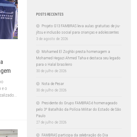
POSTS RECENTES
Projeto G13 FAMBRAS leva aulas gratuitas de jiu-
jítsu e inclusão social para crianças e adolescentes
3 de agosto de 2026
Mohamed El Zoghbi presta homenagem a
Mohamed Hegazi Ahmed Taha e destaca seu legado
ra
para o Halal brasileiro
lagem
30 de julho de 2026
po
Nota de Pesar
 e o
30 de julho de 2026
alizado...
Presidente do Grupo FAMBRAS é homenageado
pelo 3º Batalhão da Polícia Militar do Estado de São
Paulo
27 de julho de 2026
FAMBRAS participa da celebração do Dia