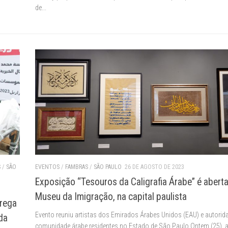
de...
S
/
SÃO
EVENTOS
/
FAMBRAS
/
SÃO PAULO
26 DE AGOSTO DE 2023
Exposição “Tesouros da Caligrafia Árabe” é abert
Museu da Imigração, na capital paulista
trega
Evento reuniu artistas dos Emirados Árabes Unidos (EAU) e autorid
da
comunidade árabe residentes no Estado de São Paulo Ontem (25), 