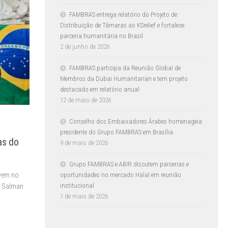
FAMBRAS entrega relatório do Projeto de
Distribuição de Tâmaras ao KSrelief e fortalece
parceria humanitária no Brasil
2 de junho de 2026
FAMBRAS participa da Reunião Global de
Membros da Dubai Humanitarian e tem projeto
destacado em relatório anual
12 de maio de 2026
Conselho dos Embaixadores Árabes homenageia
presidente do Grupo FAMBRAS em Brasília
as do
9 de maio de 2026
Grupo FAMBRAS e ABIR discutem parcerias e
oportunidades no mercado Halal em reunião
ivem no
institucional
ei Salman
1 de maio de 2026