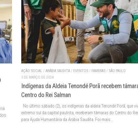
AÇÃO SOCIAL
/
ARÁBIA SAUDITA
/
EVENTOS
/
FAMBRAS
/
SÃO PAULO
5 DE MARÇO DE 2024
a
Indígenas da Aldeia Tenondé Porã recebem tâmar
Centro do Rei Salman
No último sábado (2), os indígenas da aldeia Tenondé Porã, que v
ria
extremo sul da capital paulista, receberam tâmaras do Centro do R
ados
para Ajuda Humanitária da Arábia Saudita. Foi mais...
a