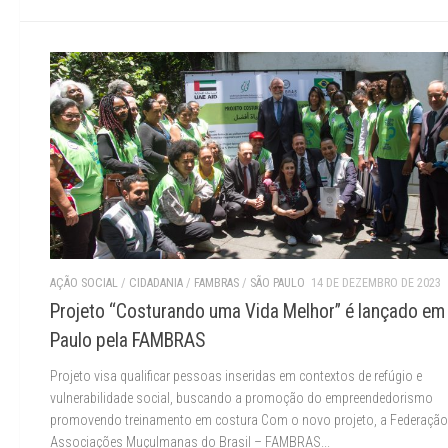
AÇÃO SOCIAL
/
CIDADANIA
/
FAMBRAS
/
SÃO PAULO
14 DE DEZEMBRO DE 2023
Projeto “Costurando uma Vida Melhor” é lançado em
Paulo pela FAMBRAS
Projeto visa qualificar pessoas inseridas em contextos de refúgio e
vulnerabilidade social, buscando a promoção do empreendedorismo
promovendo treinamento em costura Com o novo projeto, a Federação
Associações Muçulmanas do Brasil – FAMBRAS...