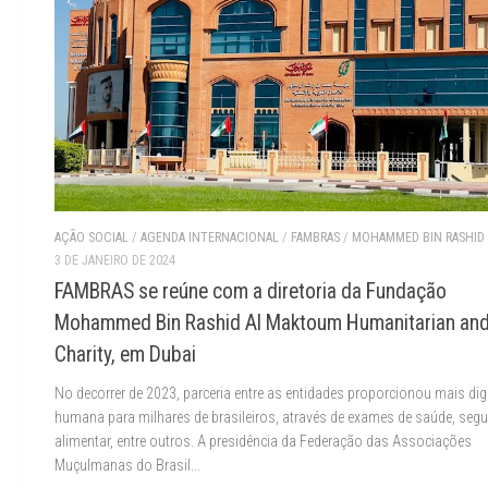
AÇÃO SOCIAL
/
AGENDA INTERNACIONAL
/
FAMBRAS
/
MOHAMMED BIN RASHID
3 DE JANEIRO DE 2024
FAMBRAS se reúne com a diretoria da Fundação
Mohammed Bin Rashid Al Maktoum Humanitarian an
Charity, em Dubai
No decorrer de 2023, parceria entre as entidades proporcionou mais di
humana para milhares de brasileiros, através de exames de saúde, seg
alimentar, entre outros. A presidência da Federação das Associações
Muçulmanas do Brasil...