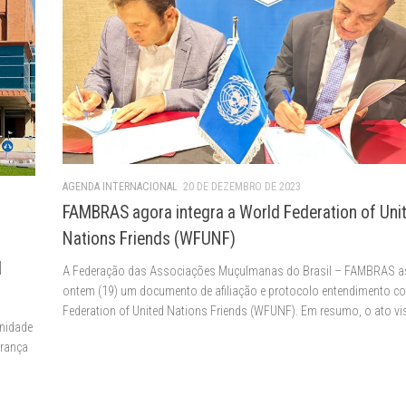
AGENDA INTERNACIONAL
20 DE DEZEMBRO DE 2023
FAMBRAS agora integra a World Federation of Uni
Nations Friends (WFUNF)
d
A Federação das Associações Muçulmanas do Brasil – FAMBRAS a
ontem (19) um documento de afiliação e protocolo entendimento c
Federation of United Nations Friends (WFUNF). Em resumo, o ato vi
gnidade
urança