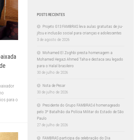
POSTS RECENTES
Projeto G13 FAMBRAS leva aulas gratuitas de jiu-
jítsu e inclusão social para crianças e adolescentes
3 de agosto de 2026
Mohamed El Zoghbi presta homenagem a
baixada
Mohamed Hegazi Ahmed Taha e destaca seu legado
 de
para o Halal brasileiro
30 de julho de 2026
Nota de Pesar
baixador
30 de julho de 2026
omo
cios para o
Presidente do Grupo FAMBRAS é homenageado
pelo 3º Batalhão da Polícia Militar do Estado de São
Paulo
27 de julho de 2026
FAMBRAS participa da celebração do Dia