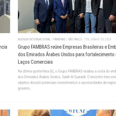
AGENDA INTERNACIONAL
/
FAMBRAS
/
SÃO PAULO
7 DE JUNHO DE 2024
ncia
Grupo FAMBRAS reúne Empresas Brasileiras e Em
dos Emirados Árabes Unidos para fortalecimento
Laços Comerciais
Na última quinta-feira (6), o Grupo FAMBRAS recebeu a visita do em
dos Emirados Árabes Unidos, Saleh Al Suwaidi. O encontro teve c
objetivo discutir potenciais investimentos e oportunidades de negó
governo...