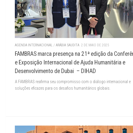
AGENDA INTERNACIONAL
/
ARÁBIA SAUDITA
2 DE MAIO DE 2025
FAMBRAS marca presença na 21ª edição da Conferê
e Exposição Internacional de Ajuda Humanitária e
Desenvolvimento de Dubai – DIHAD
A FAMBRAS reafirma seu compromisso com o diálogo internacional e
soluções eficazes para os desafios humanitários globais.