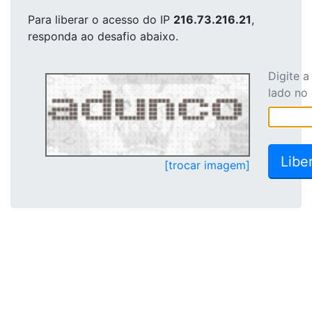
Para liberar o acesso
do IP
216.73.216.21
,
responda ao desafio abaixo.
Digite 
lado no
[trocar imagem]