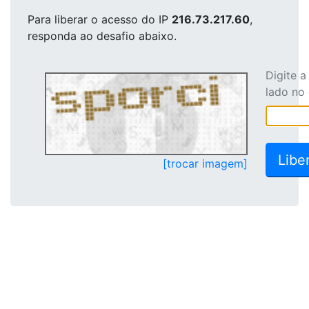
Para liberar o acesso
do IP
216.73.217.60
,
responda ao desafio abaixo.
Digite 
lado no
[trocar imagem]