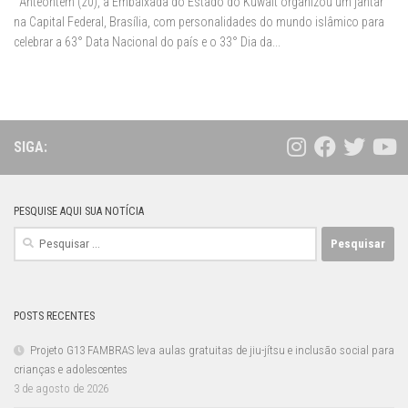
Anteontem (20), a Embaixada do Estado do Kuwait organizou um jantar
na Capital Federal, Brasília, com personalidades do mundo islâmico para
celebrar a 63° Data Nacional do país e o 33° Dia da...
SIGA:
PESQUISE AQUI SUA NOTÍCIA
Pesquisar
por:
POSTS RECENTES
Projeto G13 FAMBRAS leva aulas gratuitas de jiu-jítsu e inclusão social para
crianças e adolescentes
3 de agosto de 2026