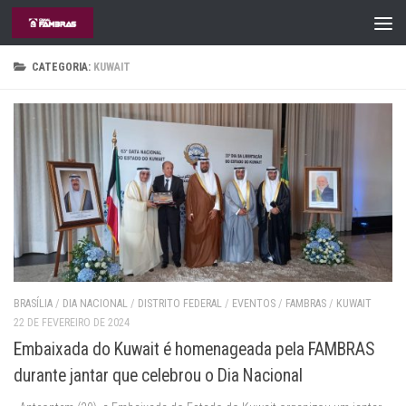
Skip to content
CATEGORIA:
KUWAIT
BRASÍLIA
/
DIA NACIONAL
/
DISTRITO FEDERAL
/
EVENTOS
/
FAMBRAS
/
KUWAIT
22 DE FEVEREIRO DE 2024
Embaixada do Kuwait é homenageada pela FAMBRAS
durante jantar que celebrou o Dia Nacional