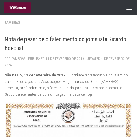
Skip to content
FAMBRAS
Nota de pesar pelo falecimento do jornalista Ricardo
Boechat
POR
FAMBRAS
· PUBLISHED
11 DE FEVEREIRO DE 2019
· UPDATED
4 DE FEVEREIRO DE
2026
São Paulo, 11 de fevereiro de 2019
– Entidade representativa do Islam no
país, a Federação das Associações Muçulmanas do Brasil (FAMBRAS)
lamenta, profundamente, o falecimento do jornalista Ricardo Boechat, do
Grupo Bandeirantes de Comunicação, na data de hoje.