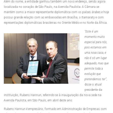
Além do nome, a entidade ganhou também um novo endereço, sendo agora
localizada no coração de São Paulo, na Avenida Paulista. A Câmara se
mantém como a maior representante diplomática com os países árabes e hoje
possui grande relação com as embaixadas em Brasília, o Itamaraty e com
representações diplomáticas brasileiras no Oriente Médio e no Norte da África.
“Este é um
momento muito
especial para nós,
pois estamos em
uma nova casa, e
não é só um lugar
adequado, mas que
permite toda a
evolução que
pretendemos ter”
,
disse o atual
presidente da
instituição, Rubens Hannun, referindo-se à inauguração da nova sede na
Avenida Paulista, em São Paulo, em abril deste ano.
Rubens Hannun é empresário, formado em Administração de Empresas com