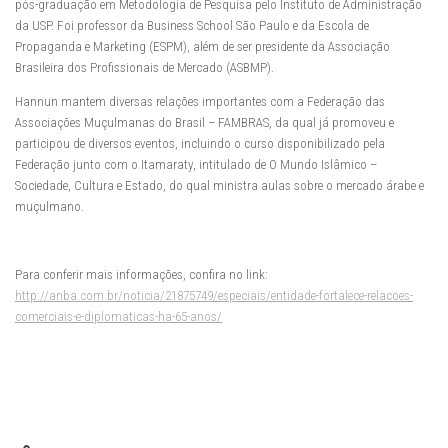
pós-graduação em Metodologia de Pesquisa pelo Instituto de Administração
da USP. Foi professor da Business School São Paulo e da Escola de
Propaganda e Marketing (ESPM), além de ser presidente da Associação
Brasileira dos Profissionais de Mercado (ASBMP).
Hannun mantem diversas relações importantes com a Federação das
Associações Muçulmanas do Brasil – FAMBRAS, da qual já promoveu e
participou de diversos eventos, incluindo o curso disponibilizado pela
Federação junto com o Itamaraty, intitulado de O Mundo Islâmico –
Sociedade, Cultura e Estado, do qual ministra aulas sobre o mercado árabe e
muçulmano.
Para conferir mais informações, confira no link:
http://anba.com.br/noticia/21875749/especiais/entidade-fortalece-relacoes-
comerciais-e-diplomaticas-ha-65-anos/