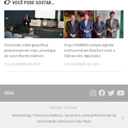
VOCÊ PODE GOSTAR...
Discussões sobre geopolítica
Grupo FAMBRAS cumpre agenda
predominam em mais uma etapa
institucional em Brasília e visita a
do curso Mundo Islâmico
Câmara dos deputados
4 DE DEZEMBRO DE 2014
5 DE FEVEREIRO DE 2026
SIGA:
PRÓXIMO HISTÓRIA
Antropóloga, Francirosy Barbosa, lança livro sobre performances da
comunidade islâmica em São Paulo