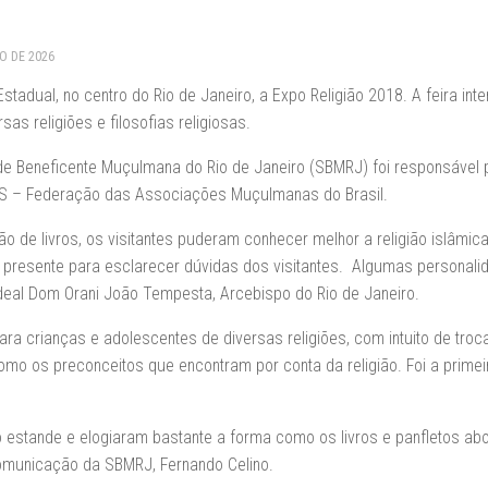
RO DE 2026
tadual, no centro do Rio de Janeiro, a Expo Religião 2018. A feira inte
as religiões e filosofias religiosas.
de Beneficente Muçulmana do Rio de Janeiro (SBMRJ) foi responsável p
S – Federação das Associações Muçulmanas do Brasil.
ão de livros, os visitantes puderam conhecer melhor a religião islâmica
resente para esclarecer dúvidas dos visitantes. Algumas personali
rdeal Dom Orani João Tempesta, Arcebispo do Rio de Janeiro.
ra crianças e adolescentes de diversas religiões, com intuito de tro
omo os preconceitos que encontram por conta da religião. Foi a primei
o estande e elogiaram bastante a forma como os livros e panfletos a
omunicação da SBMRJ, Fernando Celino.