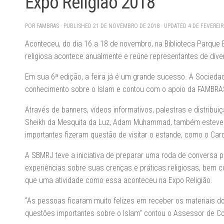
Expo Religião 2018
POR
FAMBRAS
· PUBLISHED
21 DE NOVEMBRO DE 2018
· UPDATED
4 DE FEVEREI
Aconteceu, do dia 16 a 18 de novembro, na Biblioteca Parque Es
religiosa acontece anualmente e reúne representantes de divers
Em sua 6ª edição, a feira já é um grande sucesso. A Socieda
conhecimento sobre o Islam e contou com o apoio da FAMBRA
Através de banners, vídeos informativos, palestras e distribuiç
Sheikh da Mesquita da Luz, Adam Muhammad, também esteve p
importantes fizeram questão de visitar o estande, como o Ca
A SBMRJ teve a iniciativa de preparar uma roda de conversa pa
experiências sobre suas crenças e práticas religiosas, bem c
que uma atividade como essa aconteceu na Expo Religião.
“As pessoas ficaram muito felizes em receber os materiais d
questões importantes sobre o Islam” contou o Assessor de C