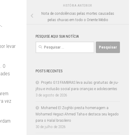
HISTÓRIA ANTERIOR
Nota de condolências pelas mortes causadas
pelas chuvas em todo o Oriente Médio
r-
PESQUISE AQUI SUA NOTÍCIA
Pesquisar
or levar
por:
. O
POSTS RECENTES
dades
Projeto G13 FAMBRAS leva aulas gratuitas de jiu-
jítsu e inclusão social para crianças e adolescentes
carem
3 de agosto de 2026
ra vez
Mohamed El Zoghbi presta homenagem a
Mohamed Hegazi Ahmed Taha e destaca seu legado
bordam
para o Halal brasileiro
30 de julho de 2026