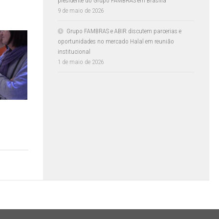
presidente do Grupo FAMBRAS em Brasília
9 de maio de 2026
Grupo FAMBRAS e ABIR discutem parcerias e
oportunidades no mercado Halal em reunião
institucional
1 de maio de 2026