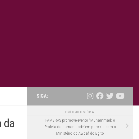
SIGA:
PRÓXIMO HISTÓRIA
a da
FAMBRAS promove evento “Muhammad: o
Profeta da humanidade” em parceria com o
Ministério do Awqaf do Egito