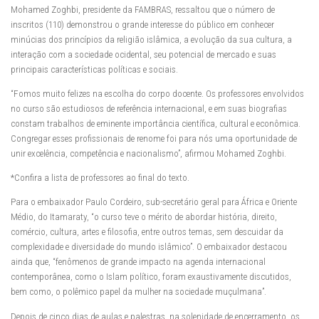
Mohamed Zoghbi, presidente da FAMBRAS, ressaltou que o número de
inscritos (110) demonstrou o grande interesse do público em conhecer
minúcias dos princípios da religião islâmica, a evolução da sua cultura, a
interação com a sociedade ocidental, seu potencial de mercado e suas
principais características políticas e sociais.
“Fomos muito felizes na escolha do corpo docente. Os professores envolvidos
no curso são estudiosos de referência internacional, e em suas biografias
constam trabalhos de eminente importância científica, cultural e econômica.
Congregar esses profissionais de renome foi para nós uma oportunidade de
unir excelência, competência e nacionalismo”, afirmou Mohamed Zoghbi.
*Confira a lista de professores ao final do texto.
Para o embaixador Paulo Cordeiro, sub-secretário geral para África e Oriente
Médio, do Itamaraty, “o curso teve o mérito de abordar história, direito,
comércio, cultura, artes e filosofia, entre outros temas, sem descuidar da
complexidade e diversidade do mundo islâmico”. O embaixador destacou
ainda que, “fenômenos de grande impacto na agenda internacional
contemporânea, como o Islam político, foram exaustivamente discutidos,
bem como, o polêmico papel da mulher na sociedade muçulmana”.
Depois de cinco dias de aulas e palestras, na solenidade de encerramento, os