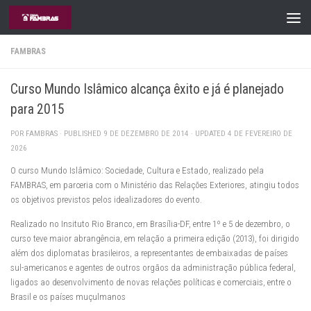
Skip to content
FAMBRAS
Curso Mundo Islâmico alcança êxito e já é planejado
para 2015
POR
FAMBRAS
· PUBLISHED
9 DE DEZEMBRO DE 2014
· UPDATED
4 DE FEVEREIRO DE
2026
O curso Mundo Islâmico: Sociedade, Cultura e Estado, realizado pela
FAMBRAS, em parceria com o Ministério das Relações Exteriores, atingiu todos
os objetivos previstos pelos idealizadores do evento.
Realizado no Insituto Rio Branco, em Brasília-DF, entre 1º e 5 de dezembro, o
curso teve maior abrangência, em relação a primeira edição (2013), foi dirigido
além dos diplomatas brasileiros, a representantes de embaixadas de países
sul-americanos e agentes de outros orgãos da administração pública federal,
ligados ao desenvolvimento de novas relações políticas e comerciais, entre o
Brasil e os países muçulmanos