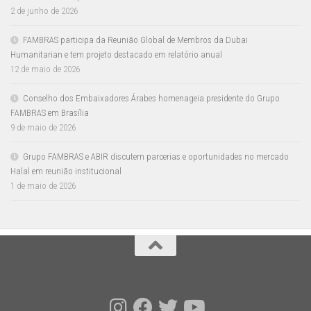
2 de junho de 2026
FAMBRAS participa da Reunião Global de Membros da Dubai
Humanitarian e tem projeto destacado em relatório anual
12 de maio de 2026
Conselho dos Embaixadores Árabes homenageia presidente do Grupo
FAMBRAS em Brasília
9 de maio de 2026
Grupo FAMBRAS e ABIR discutem parcerias e oportunidades no mercado
Halal em reunião institucional
1 de maio de 2026