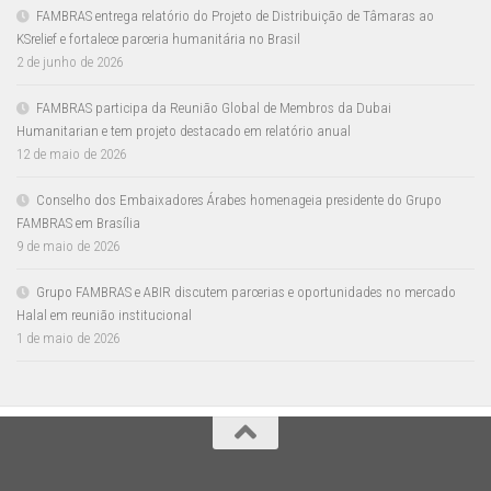
FAMBRAS entrega relatório do Projeto de Distribuição de Tâmaras ao
KSrelief e fortalece parceria humanitária no Brasil
2 de junho de 2026
FAMBRAS participa da Reunião Global de Membros da Dubai
Humanitarian e tem projeto destacado em relatório anual
12 de maio de 2026
Conselho dos Embaixadores Árabes homenageia presidente do Grupo
FAMBRAS em Brasília
9 de maio de 2026
Grupo FAMBRAS e ABIR discutem parcerias e oportunidades no mercado
Halal em reunião institucional
1 de maio de 2026