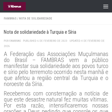
Skip to content
FAMBRAS
/
NOTA DE SOLIDARIEDADE
Nota de solidariedade à Turquia e Síria
POR
FAMBRAS
· PUBLISHED
6 DE FEVEREIRO DE 2023
· UPDATED
4 DE FEVEREIRO DE
2026
A Federação das Associações Muçulmanas
do Brasil – FAMBRAS vem a público
manifestar sua solidariedade aos povos turco
e sírio pelo terremoto ocorrido nesta manhã e
que afetou a região central da Turquia e o
noroeste da Síria.
Recebemos com consternação a notícia de
que este desastre natural fez muitas vítimas.
Por esta razão, intensificaremos nossas
orações a Deus pedindo que console os que