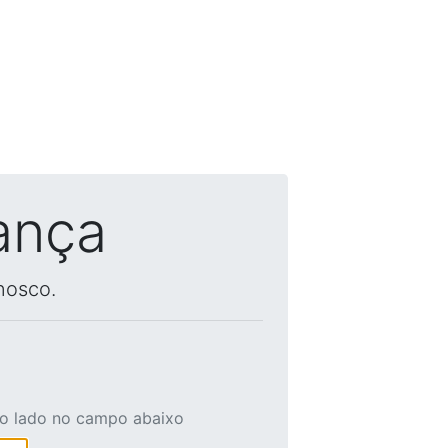
ança
nosco.
ao lado no campo abaixo