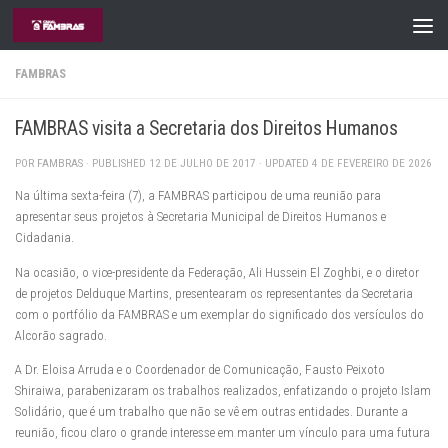
Skip to content
FAMBRAS
FAMBRAS visita a Secretaria dos Direitos Humanos
POR
FAMBRAS
· PUBLISHED
12 DE JULHO DE 2017
· UPDATED
4 DE FEVEREIRO DE 2026
Na última sexta-feira (7), a FAMBRAS participou de uma reunião para
apresentar seus projetos à Secretaria Municipal de Direitos Humanos e
Cidadania.
Na ocasião, o vice-presidente da Federação, Ali Hussein El Zoghbi, e o diretor
de projetos Delduque Martins, presentearam os representantes da Secretaria
com o portfólio da FAMBRAS e um exemplar do significado dos versículos do
Alcorão sagrado.
A Dr. Eloisa Arruda e o Coordenador de Comunicação, Fausto Peixoto
Shiraiwa, parabenizaram os trabalhos realizados, enfatizando o projeto Islam
Solidário, que é um trabalho que não se vê em outras entidades. Durante a
reunião, ficou claro o grande interesse em manter um vínculo para uma futura