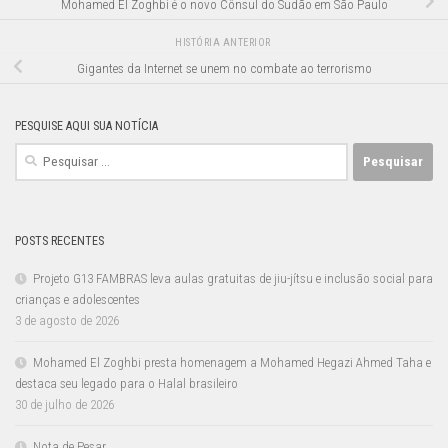
Mohamed El Zoghbi é o novo Cônsul do Sudão em São Paulo
HISTÓRIA ANTERIOR
Gigantes da Internet se unem no combate ao terrorismo
PESQUISE AQUI SUA NOTÍCIA
Pesquisar
por:
POSTS RECENTES
Projeto G13 FAMBRAS leva aulas gratuitas de jiu-jítsu e inclusão social para
crianças e adolescentes
3 de agosto de 2026
Mohamed El Zoghbi presta homenagem a Mohamed Hegazi Ahmed Taha e
destaca seu legado para o Halal brasileiro
30 de julho de 2026
Nota de Pesar