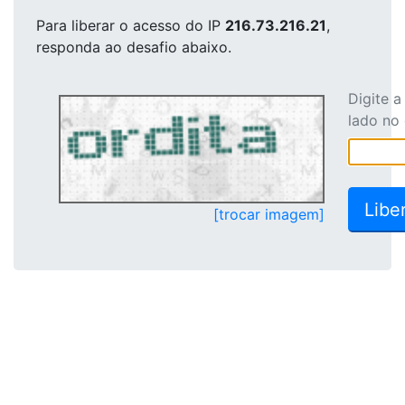
Para liberar o acesso
do IP
216.73.216.21
,
responda ao desafio abaixo.
Digite 
lado no
[trocar imagem]