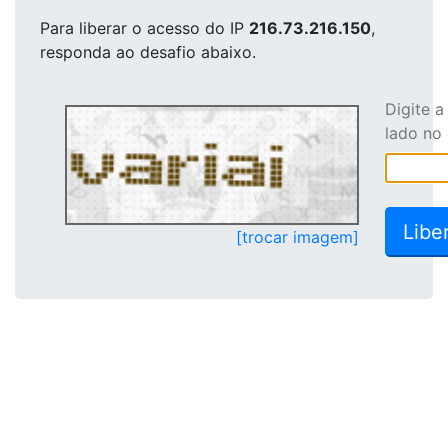
Para liberar o acesso
do IP
216.73.216.150
,
responda ao desafio abaixo.
Digite 
lado no
[trocar imagem]