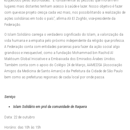
esquecidos pelas autoridades. “É fundamental às pessoas que moram em
lugares mais distantes tenham acesso à saúde e lazer. Nosso objetivo é fazer
com que esse projeto cresça cada vez mais, nos possibilitando a realização de
ações solidárias em todo o país”, afirma Ali El Zoghbi, vice-presidente da
Federação.
O Islam Solidário carrega o verdadeiro significado do Islam, a valorização da
vida humana e a empatia pelo próximo independente da religião que professa.
A Federação conta com entidades parceiras para fazer da ação social algo
grandioso e inesquecível, como a fundação Mohammad bin Rashid Al
Maktoum Global Iniciative e a Embaixada dos Emirados Árabes Unidos.
Também conta com o apoio do Colégio 24 de Março, AAMEDSA (Associação
Amigos da Medicina de Santo Amaro) e da Prefeitura da Cidade de São Paulo
bem como as prefeituras regionais de cada local por onde passa.
Serviço
:
Islam Solidário em prol da comunidade de Itaquera
Data: 22 de outubro
Horário: das 10h às 15h