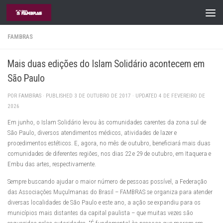
Skip to content
FAMBRAS
Mais duas edições do Islam Solidário acontecem em
São Paulo
POR
FAMBRAS
· PUBLISHED
3 DE OUTUBRO DE 2017
· UPDATED
4 DE FEVEREIRO DE
2026
Em junho, o Islam Solidário levou às comunidades carentes da zona sul de
São Paulo, diversos atendimentos médicos, atividades de lazer e
procedimentos estéticos. E, agora, no mês de outubro, beneficiará mais duas
comunidades de diferentes regiões, nos dias 22 e 29 de outubro, em Itaquera e
Embu das artes, respectivamente.
Sempre buscando ajudar o maior número de pessoas possível, a Federação
das Associações Muçulmanas do Brasil – FAMBRAS se organiza para atender
diversas localidades de São Paulo e este ano, a ação se expandiu para os
municípios mais distantes da capital paulista – que muitas vezes são