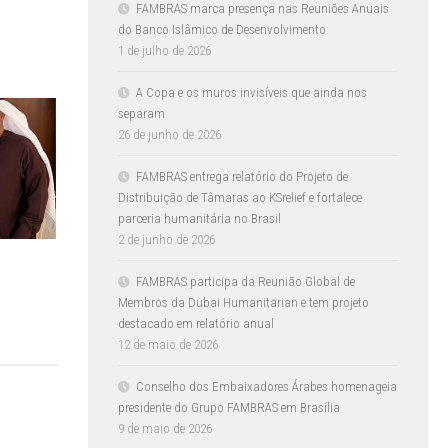
FAMBRAS marca presença nas Reuniões Anuais
do Banco Islâmico de Desenvolvimento
1 de julho de 2026
A Copa e os muros invisíveis que ainda nos
separam
26 de junho de 2026
FAMBRAS entrega relatório do Projeto de
Distribuição de Tâmaras ao KSrelief e fortalece
parceria humanitária no Brasil
2 de junho de 2026
FAMBRAS participa da Reunião Global de
Membros da Dubai Humanitarian e tem projeto
destacado em relatório anual
12 de maio de 2026
Conselho dos Embaixadores Árabes homenageia
presidente do Grupo FAMBRAS em Brasília
9 de maio de 2026