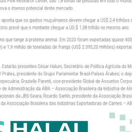
tuto Pew Research Center, são 1,8 bilhão de pessoas em todo o mundo
rova o imenso potencial deste mercado.
1 aponta que os gastos muçulmanos devem chegar a US$ 2,4 trilhões 
ório prevê que o montante chegue a US $ 1,38 trilhão no mesmo ano.
no que tange à proteína animal. Em 2020 foram exportadas quase 400
) e 1,9 milhão de toneladas de frango (US$ 2.395,20 milhões) exporta
Estarão presentes César Halum, Secretário de Política Agrícola do Min
l Prates, presidente do Grupo Parlamentar Brasil-Países Árabes; o de
pecuária; Grazielle Parenti, vice-presidente Global de Assuntos Corpor
 de Administração da ABIA – Associação Brasileira da Indústria de Al
acionais da JBS-Seara; Ricardo Santin, presidente da Associação Brasi
e da Associação Brasileira das Indústrias Exportadoras de Carnes – AB