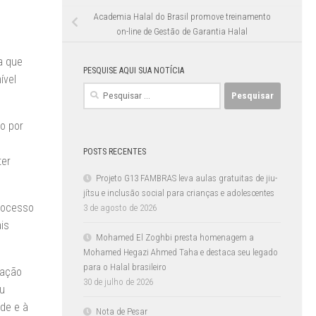
Academia Halal do Brasil promove treinamento
on-line de Gestão de Garantia Halal
a que
PESQUISE AQUI SUA NOTÍCIA
ível
Pesquisar
por:
o por
POSTS RECENTES
ter
Projeto G13 FAMBRAS leva aulas gratuitas de jiu-
jítsu e inclusão social para crianças e adolescentes
processo
3 de agosto de 2026
ais
Mohamed El Zoghbi presta homenagem a
Mohamed Hegazi Ahmed Taha e destaca seu legado
para o Halal brasileiro
lação
30 de julho de 2026
eu
de e à
Nota de Pesar