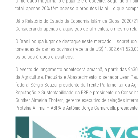
O mercado muçulmano é pujante e crescente. Segundo o Insti
total, apenas 20% têm acesso a produtos Halal – o que comp
Já o Relatório do Estado da Economia Islâmica Global 2020/2
Considerando apenas a aquisição de alimentos, o mesmo relat
O Brasil ocupa lugar de destaque neste mercado – sobretudo 
toneladas de carnes bovinas (receita de US$ 1.302.641.520,00
os países árabes e asiáticos.
O evento de lançamento acontecerá amanhã, a partir das 9h30. 
da Agricultura, Pecuária e Abastecimento; o senador Jean-Pau
federal Sérgio Souza, presidente da Frente Parlamentar da Agro
Reputação e Sustentabilidade da BRF e presidente do Conselho
Gunther Almeida Thofern, gerente executivo de relações intern
Proteína Animal – ABPA e Antônio Jorge Camardelli, president