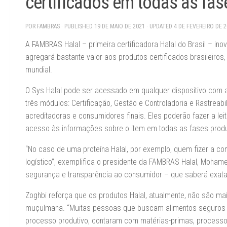
certificados em todas as fas
POR
FAMBRAS
· PUBLISHED
19 DE MAIO DE 2021
· UPDATED
4 DE FEVEREIRO DE 
A FAMBRAS Halal – primeira certificadora Halal do Brasil – i
agregará bastante valor aos produtos certificados brasileiros, 
mundial.
O Sys Halal pode ser acessado em qualquer dispositivo com 
três módulos: Certificação, Gestão e Controladoria e Rastreab
acreditadoras e consumidores finais. Eles poderão fazer a lei
acesso às informações sobre o item em todas as fases produtiv
“No caso de uma proteína Halal, por exemplo, quem fizer a co
logístico”, exemplifica o presidente da FAMBRAS Halal, Mohamed
segurança e transparência ao consumidor – que saberá exata
Zoghbi reforça que os produtos Halal, atualmente, não são m
muçulmana. “Muitas pessoas que buscam alimentos seguros e
processo produtivo, contaram com matérias-primas, processo