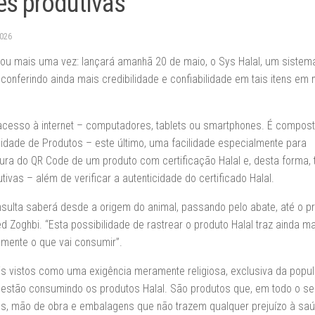
es produtivas
2026
novou mais uma vez: lançará amanhã 20 de maio, o Sys Halal, um sistem
conferindo ainda mais credibilidade e confiabilidade em tais itens em n
acesso à internet – computadores, tablets ou smartphones. É compost
ilidade de Produtos – este último, uma facilidade especialmente para
tura do QR Code de um produto com certificação Halal e, desta forma, 
as – além de verificar a autenticidade do certificado Halal.
nsulta saberá desde a origem do animal, passando pelo abate, até o 
 Zoghbi. “Esta possibilidade de rastrear o produto Halal traz ainda m
mente o que vai consumir”.
ais vistos como uma exigência meramente religiosa, exclusiva da popu
stão consumindo os produtos Halal. São produtos que, em todo o s
s, mão de obra e embalagens que não trazem qualquer prejuízo à saú