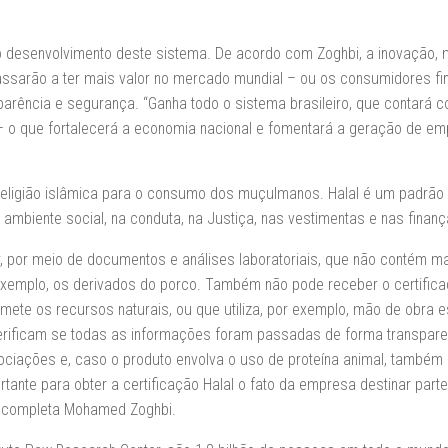
desenvolvimento deste sistema. De acordo com Zoghbi, a inovação,
ssarão a ter mais valor no mercado mundial – ou os consumidores fin
arência e segurança. “Ganha todo o sistema brasileiro, que contará 
 o que fortalecerá a economia nacional e fomentará a geração de em
eligião islâmica para o consumo dos muçulmanos. Halal é um padrão 
ambiente social, na conduta, na Justiça, nas vestimentas e nas finanç
r, por meio de documentos e análises laboratoriais, que não contém ma
 exemplo, os derivados do porco. Também não pode receber o certific
ete os recursos naturais, ou que utiliza, por exemplo, mão de obra 
verificam se todas as informações foram passadas de forma transpare
ciações e, caso o produto envolva o uso de proteína animal, também 
tante para obter a certificação Halal o fato da empresa destinar part
”, completa Mohamed Zoghbi.