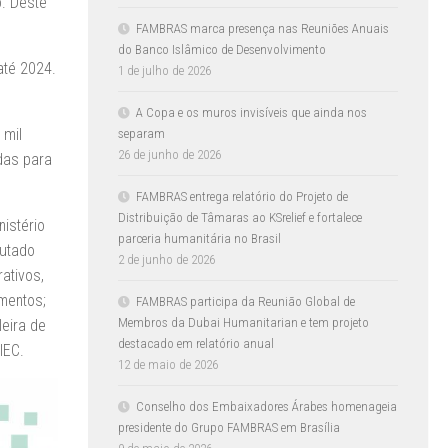
. Deste
FAMBRAS marca presença nas Reuniões Anuais
do Banco Islâmico de Desenvolvimento
até 2024.
1 de julho de 2026
A Copa e os muros invisíveis que ainda nos
 mil
separam
26 de junho de 2026
das para
FAMBRAS entrega relatório do Projeto de
Distribuição de Tâmaras ao KSrelief e fortalece
istério
parceria humanitária no Brasil
putado
2 de junho de 2026
ativos,
imentos;
FAMBRAS participa da Reunião Global de
Membros da Dubai Humanitarian e tem projeto
leira de
destacado em relatório anual
IEC.
12 de maio de 2026
Conselho dos Embaixadores Árabes homenageia
presidente do Grupo FAMBRAS em Brasília