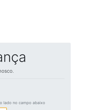
ança
nosco.
ao lado no campo abaixo