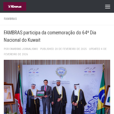
Skip to content
FAMBRAS
FAMBRAS participa da comemoração do 64º Dia
Nacional do Kuwait
POR
FAMBRAS JORNALISMO
· PUBLISHED
20 DE FEVEREIRO DE 2025
· UPDATED
4 DE
FEVEREIRO DE 2026