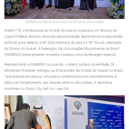
FAMBRAS participa da comemoração do 64º Dia Nacional do Kuwait
Ontem (19), a Embaixada do Estado do Kuwait organizou um almoço na
Capital Federal, Brasília, reunindo personalidades diplomáticas e autoridades
políticas para celebrar a 64ª Data Nacional do país e o 34º Dia da Libertação
do Estado do Kuwait. A Federação das Associações Muçulmanas do Brasil
(FAMBRAS) esteve presente no evento e prestou uma homenagem especial.
Representando a FAMBRAS na ocasião, o diretor jurídico da entidade, Dr.
Mohamed Charanek, entregou ao Embaixador do Estado do Kuwait no Brasil,
Talal Rashed Almansour, uma placa comemorativa em reconhecimento à
data e ao fortalecimento das relações entre os dois países. A cerimônia
aconteceu no Dunia City Hall, no Lago Sul.