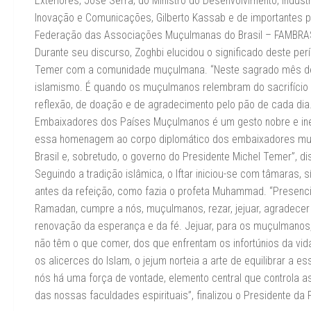
Exteriores, José Serra; do Ministro do Desenvolvimento, Indústr
Inovação e Comunicações, Gilberto Kassab e de importantes 
Federação das Associações Muçulmanas do Brasil – FAMBRAS
Durante seu discurso, Zoghbi elucidou o significado deste per
Temer com a comunidade muçulmana. “Neste sagrado mês de Ra
islamismo. É quando os muçulmanos relembram do sacrifíci
reflexão, de doação e de agradecimento pelo pão de cada dia. 
Embaixadores dos Países Muçulmanos é um gesto nobre e inédit
essa homenagem ao corpo diplomático dos embaixadores muçu
Brasil e, sobretudo, o governo do Presidente Michel Temer”, di
Seguindo a tradição islâmica, o Iftar iniciou-se com tâmaras,
antes da refeição, como fazia o profeta Muhammad. “Presen
Ramadan, cumpre a nós, muçulmanos, rezar, jejuar, agradecer
renovação da esperança e da fé. Jejuar, para os muçulmanos, 
não têm o que comer, dos que enfrentam os infortúnios da vi
os alicerces do Islam, o jejum norteia a arte de equilibrar a 
nós há uma força de vontade, elemento central que controla a
das nossas faculdades espirituais”, finalizou o Presidente 