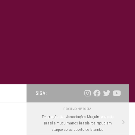
SIGA:
PRÓXIMO HISTÓRIA
Federação das Associações Muçulmanas do
Brasil e muçulmanos brasileiros repudiam
ataque ao aeroporto de Istambul