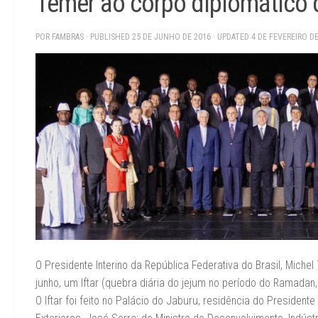
Temer ao corpo diplomático 
POR
FAMBRAS
· PUBLISHED
25 DE JUNHO DE 2016
· UPDATED
4 DE FEVEREIRO D
O Presidente Interino da República Federativa do Brasil, Mich
junho, um Iftar (quebra diária do jejum no período do Ramad
O Iftar foi feito no Palácio do Jaburu, residência do Preside