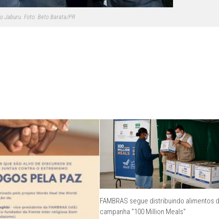
do Jaburu. Foto: Beto Barata/PR
FAMBRAS segue distribuindo alimentos 
campanha “100 Million Meals”