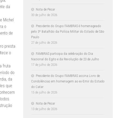
gia,
nte da
Nota de Pesar
30 de julho de 2026
e Michel
Presidente do Grupo FAMBRAS é homenageado
ra o
pelo 3º Batalhão da Polícia Militar do Estado de São
mento de
Paulo
27 de julho de 2026
ro presta
ltece o
FAMBRAS participa da celebração do Dia
Nacional do Egito e da Revolução de 23 de Julho
17 de julho de 2026
a fruta
ríodo do
Presidente do Grupo FAMBRAS assina Livro de
dia, da
Condolências em homenagem ao ex-Emir do Estado
les que
do Catar
 conhecem
15 de julho de 2026
 todos
Nota de Pesar
strução
13 de julho de 2026