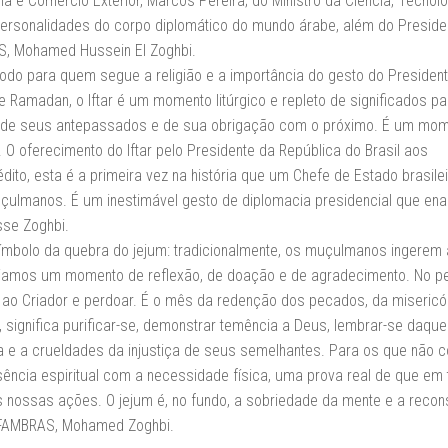
ia e Comércio Exterior, Marcos Pereira; do Ministro da Ciência, Tecnolo
personalidades do corpo diplomático do mundo árabe, além do Preside
, Mohamed Hussein El Zoghbi.
íodo para quem segue a religião e a importância do gesto do President
madan, o Iftar é um momento litúrgico e repleto de significados pa
o de seus antepassados e de sua obrigação com o próximo. É um mo
O oferecimento do Iftar pelo Presidente da República do Brasil aos
o, esta é a primeira vez na história que um Chefe de Estado brasilei
lmanos. É um inestimável gesto de diplomacia presidencial que ena
sse Zoghbi.
 símbolo da quebra do jejum: tradicionalmente, os muçulmanos ingerem 
ciamos um momento de reflexão, de doação e de agradecimento. No pe
 ao Criador e perdoar. É o mês da redenção dos pecados, da misericór
significa purificar-se, demonstrar temência a Deus, lembrar-se daque
da e a crueldades da injustiça de seus semelhantes. Para os que não
essência espiritual com a necessidade física, uma prova real de que em
s nossas ações. O jejum é, no fundo, a sobriedade da mente e a recon
da FAMBRAS, Mohamed Zoghbi.