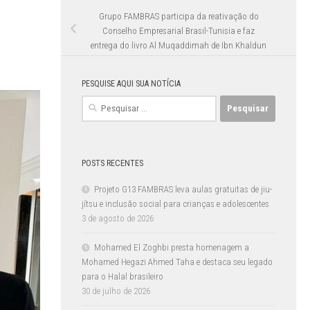
Grupo FAMBRAS participa da reativação do
Conselho Empresarial Brasil-Tunisia e faz
entrega do livro Al Muqaddimah de Ibn Khaldun
PESQUISE AQUI SUA NOTÍCIA
Pesquisar
por:
POSTS RECENTES
Projeto G13 FAMBRAS leva aulas gratuitas de jiu-
jítsu e inclusão social para crianças e adolescentes
3 de agosto de 2026
Mohamed El Zoghbi presta homenagem a
Mohamed Hegazi Ahmed Taha e destaca seu legado
para o Halal brasileiro
30 de julho de 2026