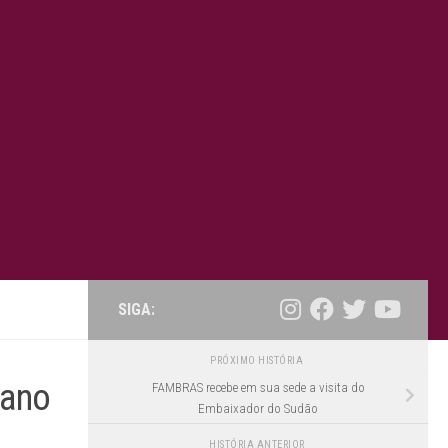
SIGA:
PRÓXIMO HISTÓRIA
bano
FAMBRAS recebe em sua sede a visita do
Embaixador do Sudão
HISTÓRIA ANTERIOR