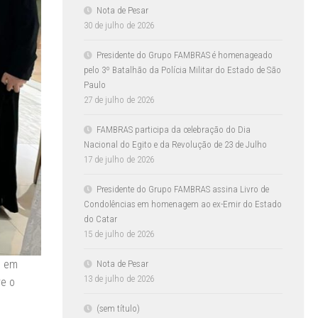
Nota de Pesar
30 de julho de 2026
Presidente do Grupo FAMBRAS é homenageado
pelo 3º Batalhão da Polícia Militar do Estado de São
Paulo
27 de julho de 2026
FAMBRAS participa da celebração do Dia
Nacional do Egito e da Revolução de 23 de Julho
17 de julho de 2026
Presidente do Grupo FAMBRAS assina Livro de
Condolências em homenagem ao ex-Emir do Estado
do Catar
15 de julho de 2026
, em
Nota de Pesar
13 de julho de 2026
re o
(sem título)