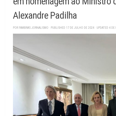
em homenagem ao Ministro da
Alexandre Padilha
POR
FAMBRAS JORNALISMO
· PUBLISHED
17 DE JULHO DE 2024
· UPDATED
4 DE