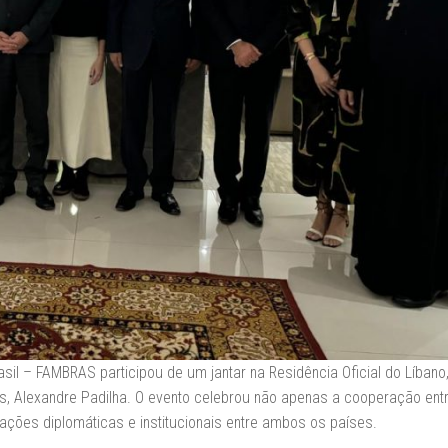
l – FAMBRAS participou de um jantar na Residência Oficial do Líbano
is, Alexandre Padilha. O evento celebrou não apenas a cooperação ent
ações diplomáticas e institucionais entre ambos os países.