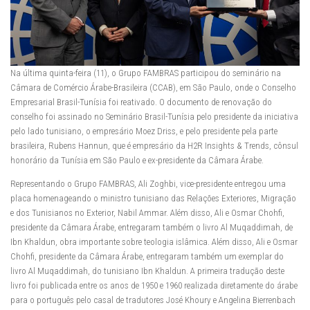
Na última quinta-feira (11), o Grupo FAMBRAS participou do seminário na
Câmara de Comércio Árabe-Brasileira (CCAB), em São Paulo, onde o Conselho
Empresarial Brasil-Tunísia foi reativado. O documento de renovação do
conselho foi assinado no Seminário Brasil-Tunísia pelo presidente da iniciativa
pelo lado tunisiano, o empresário Moez Driss, e pelo presidente pela parte
brasileira, Rubens Hannun, que é empresário da H2R Insights & Trends, cônsul
honorário da Tunísia em São Paulo e ex-presidente da Câmara Árabe.
Representando o Grupo FAMBRAS, Ali Zoghbi, vice-presidente entregou uma
placa homenageando o ministro tunisiano das Relações Exteriores, Migração
e dos Tunisianos no Exterior, Nabil Ammar. Além disso, Ali e Osmar Chohfi,
presidente da Câmara Árabe, entregaram também o livro Al Muqaddimah, de
Ibn Khaldun, obra importante sobre teologia islâmica. Além disso, Ali e Osmar
Chohfi, presidente da Câmara Árabe, entregaram também um exemplar do
livro Al Muqaddimah, do tunisiano Ibn Khaldun. A primeira tradução deste
livro foi publicada entre os anos de 1950 e 1960 realizada diretamente do árabe
para o português pelo casal de tradutores José Khoury e Angelina Bierrenbach