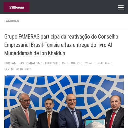
Skip to content
FAMBRAS
Grupo FAMBRAS participa da reativação do Conselho
Empresarial Brasil-Tunisia e faz entrega do livro Al
Muqaddimah de Ibn Khaldun
POR
FAMBRAS JORNALISMO
· PUBLISHED
15 DE JULHO DE 2024
· UPDATED
4 DE
FEVEREIRO DE 2026