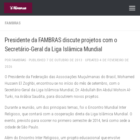
Skip to content
FAMBRAS
Presidente da FAMBRAS discute projetos com o
Secretário-Geral da Liga Islâmica Mundial
POR
FAMBRAS
· PUBLISHED
7 DE OUTUBRO DE 2013
· UPDATED
4 DE FEVEREIRO DE
2026
O Presidente da Federação das Associações Muçulmanas do Brasil, Mohamed
Hussein El Zoghbi, encontrou-se no início do mês de setembro, com o
Secretário-Geral da Liga Islâmica Mundial, Dr. Abdullah Bin Abdul Mohsin Al-
Turki, na Arábia Saudita, para discutirem novos projetos.
Durante a reunião, um dos principais temas, foi o Encontro Mundial Inter
Religioso, que contará com a cooperação direta da Liga Islâmica Mundial. O
evento, previsto para ocorrer no primeiro semestre de 2014, terá como sede a
cidade de São Paulo.
Além do Encontro Inter Religioso, um projeto educacional que envolve