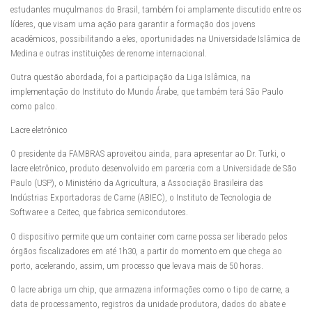
estudantes muçulmanos do Brasil, também foi amplamente discutido entre os
líderes, que visam uma ação para garantir a formação dos jovens
acadêmicos, possibilitando a eles, oportunidades na Universidade Islâmica de
Medina e outras instituições de renome internacional.
Outra questão abordada, foi a participação da Liga Islâmica, na
implementação do Instituto do Mundo Árabe, que também terá São Paulo
como palco.
Lacre eletrônico
O presidente da FAMBRAS aproveitou ainda, para apresentar ao Dr. Turki, o
lacre eletrônico, produto desenvolvido em parceria com a Universidade de São
Paulo (USP), o Ministério da Agricultura, a Associação Brasileira das
Indústrias Exportadoras de Carne (ABIEC), o Instituto de Tecnologia de
Software e a Ceitec, que fabrica semicondutores.
O dispositivo permite que um container com carne possa ser liberado pelos
órgãos fiscalizadores em até 1h30, a partir do momento em que chega ao
porto, acelerando, assim, um processo que levava mais de 50 horas.
O lacre abriga um chip, que armazena informações como o tipo de carne, a
data de processamento, registros da unidade produtora, dados do abate e