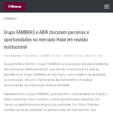
Skip to content
FAMBRAS
Grupo FAMBRAS e ABIR discutem parcerias e
oportunidades no mercado Halal em reunião
institucional
POR
FAMBRAS
· PUBLISHED
1 DE MAIO DE 2026
· UPDATED
17 DE JUNHO DE 2026
Na quinta-feira (30/04), o Grupo FAMBRAS e a Associação Brasileira de Bebidas
Não Alcoólicas (ABIR) realizaram uma reunião institucional na sede da
presidência do Grupo FAMBRAS, em São Paulo, com o objetivo de apresentar
as instituições, discutir o memorando de entendimento e fortalecer
oportunidades de colaboração entre as entidades.
Representando o Grupo FAMBRAS, participaram o vice-presidente Ali Zoghbi; o
diretor comercial, Omar Chahine; o diretor de certificação industrial, Dib
Tarras; e a gerente técnica e religiosa da qualidade, Dra. Soha Chabrawi.
Também estiveram presentes os representantes da International Halal