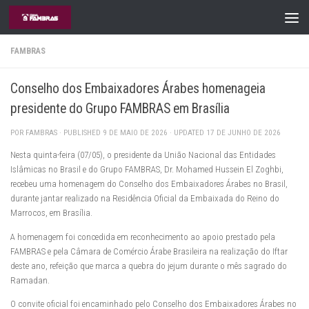
Skip to content
FAMBRAS
Conselho dos Embaixadores Árabes homenageia
presidente do Grupo FAMBRAS em Brasília
POR
FAMBRAS
· PUBLISHED
9 DE MAIO DE 2026
· UPDATED
17 DE JUNHO DE 2026
Nesta quinta-feira (07/05), o presidente da União Nacional das Entidades
Islâmicas no Brasil e do Grupo FAMBRAS, Dr. Mohamed Hussein El Zoghbi,
recebeu uma homenagem do Conselho dos Embaixadores Árabes no Brasil,
durante jantar realizado na Residência Oficial da Embaixada do Reino do
Marrocos, em Brasília.
A homenagem foi concedida em reconhecimento ao apoio prestado pela
FAMBRAS e pela Câmara de Comércio Árabe Brasileira na realização do Iftar
deste ano, refeição que marca a quebra do jejum durante o mês sagrado do
Ramadan.
O convite oficial foi encaminhado pelo Conselho dos Embaixadores Árabes no