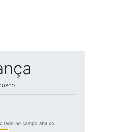
ança
nosco.
ao lado no campo abaixo