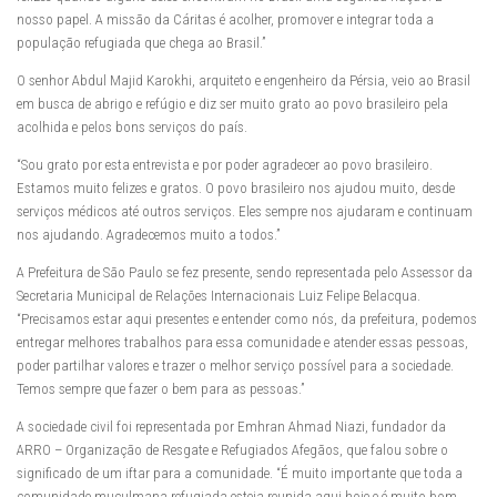
nosso papel. A missão da Cáritas é acolher, promover e integrar toda a
população refugiada que chega ao Brasil.”
O senhor Abdul Majid Karokhi, arquiteto e engenheiro da Pérsia, veio ao Brasil
em busca de abrigo e refúgio e diz ser muito grato ao povo brasileiro pela
acolhida e pelos bons serviços do país.
“Sou grato por esta entrevista e por poder agradecer ao povo brasileiro.
Estamos muito felizes e gratos. O povo brasileiro nos ajudou muito, desde
serviços médicos até outros serviços. Eles sempre nos ajudaram e continuam
nos ajudando. Agradecemos muito a todos.”
A Prefeitura de São Paulo se fez presente, sendo representada pelo Assessor da
Secretaria Municipal de Relações Internacionais Luiz Felipe Belacqua.
“Precisamos estar aqui presentes e entender como nós, da prefeitura, podemos
entregar melhores trabalhos para essa comunidade e atender essas pessoas,
poder partilhar valores e trazer o melhor serviço possível para a sociedade.
Temos sempre que fazer o bem para as pessoas.”
A sociedade civil foi representada por Emhran Ahmad Niazi, fundador da
ARRO – Organização de Resgate e Refugiados Afegãos, que falou sobre o
significado de um iftar para a comunidade. “É muito importante que toda a
comunidade muçulmana refugiada esteja reunida aqui hoje e é muito bom