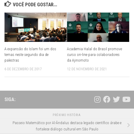
VOCÊ PODE GOSTAR...
A expansão do Islam foi um dos
Academia Halal do Brasil promove
temas neste segundo dia de
curso on-line para colaboradores
palestras
da Ajinomoto
6 DE DEZEMBRO DE 2017
12 DE NOVEMBRO DE 2021
SIGA:
PRÓXIMO HISTÓRIA
Passeio Matemático por Al-Ândalus destaca legado científico árabe e
fortalece diálogo cultural em São Paulo