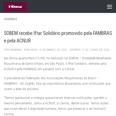
Skip to content
FAMBRAS
SOBEM recebe Iftar Solidário promovido pela FAMBRAS
e pela ACNUR
POR
FAMBRAS
· PUBLISHED
16 DE MARÇO DE 2026
· UPDATED
17 DE JUNHO DE 2026
Na última quarta-feira (11/03), foi realizado na SOBEM – Sociedade Beneficente
Muçulmana de Santo Amaro, em São Paulo, o Iftar Solidário, ofertado pela
ACNUR e pela FAMBRAS, em parceria com a Cáritas.
O presidente da Federação das Associações Muçulmanas do Brasil –
FAMBRAS – Ali Zoghbi, fala da importância de parcerias com instituições que
visam o bem do próximo.
“Temos que buscar a sinergia que existe em diversas instituições, que têm o
mesmo pensamento, como a ACNUR, a Cáritas, dentre outras. Temos ações
que visam elevar a dignidade humana, temos que preservar o ser humano”,
conclui.