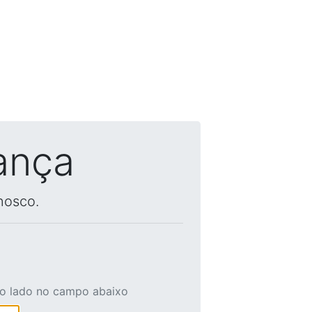
ança
nosco.
ao lado no campo abaixo