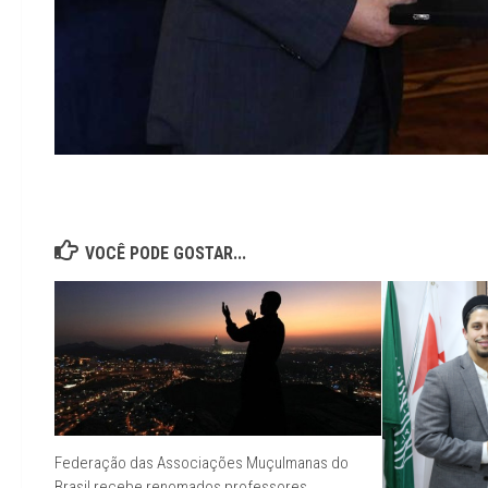
VOCÊ PODE GOSTAR...
Federação das Associações Muçulmanas do
Brasil recebe renomados professores