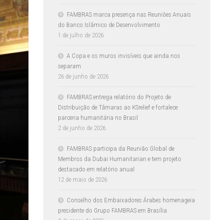
FAMBRAS marca presença nas Reuniões Anuais
do Banco Islâmico de Desenvolvimento
1 de julho de 2026
A Copa e os muros invisíveis que ainda nos
separam
26 de junho de 2026
FAMBRAS entrega relatório do Projeto de
Distribuição de Tâmaras ao KSrelief e fortalece
parceria humanitária no Brasil
2 de junho de 2026
FAMBRAS participa da Reunião Global de
Membros da Dubai Humanitarian e tem projeto
destacado em relatório anual
12 de maio de 2026
Conselho dos Embaixadores Árabes homenageia
presidente do Grupo FAMBRAS em Brasília