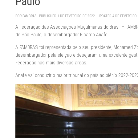
Paulo
POR
FAMBRAS
· PUBLISHED
1 DE FEVEREIRO DE 2022
· UPDATED
4 DE FEVEREIRO
A Federação das Associações Muçulmanas do Brasil – FAMBRAS 
de São Paulo, o desembargador Ricardo Anafe.
A FAMBRAS foi representada pelo seu presidente, Mohamed Zog
desembargador pela eleição e desejaram uma excelente gestã
Federação nas mais diversas áreas.
Anafe vai conduzir o maior tribunal do país no biênio 2022-202