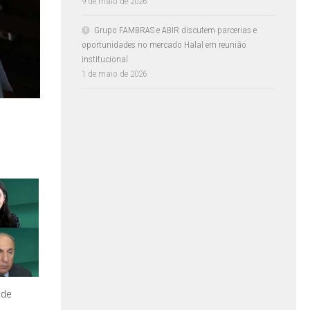
9 de maio de 2026
Grupo FAMBRAS e ABIR discutem parcerias e
oportunidades no mercado Halal em reunião
institucional
1 de maio de 2026
 de