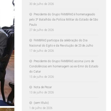
30 de julho de 2026
Presidente do Grupo FAMBRAS é homenageado
pelo 3º Batalhão da Polícia Militar do Estado de São
Paulo
27 de julho de 2026
FAMBRAS participa da celebração do Dia
Nacional do Egito e da Revolução de 23 de Julho
17 de julho de 2026
Presidente do Grupo FAMBRAS assina Livro de
Condolências em homenagem ao ex-Emir do Estado
do Catar
15 de julho de 2026
Nota de Pesar
13 de julho de 2026
(sem título)
1 de julho de 2026