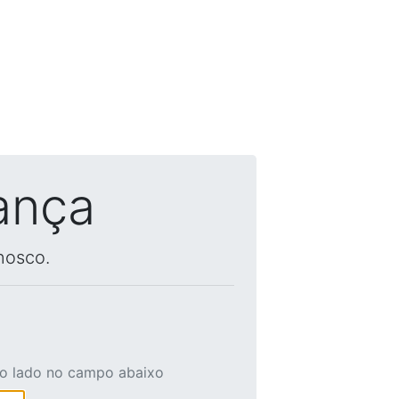
ança
nosco.
ao lado no campo abaixo