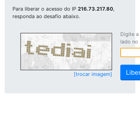
Para liberar o acesso
do IP
216.73.217.80
,
responda ao desafio abaixo.
Digite 
lado no
[trocar imagem]