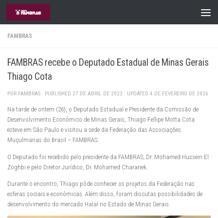
Skip to content
FAMBRAS
FAMBRAS recebe o Deputado Estadual de Minas Gerais
Thiago Cota
POR
FAMBRAS
· PUBLISHED
27 DE ABRIL DE 2022
· UPDATED
4 DE FEVEREIRO DE 2026
Na tarde de ontem (26), o Deputado Estadual e Presidente da Comissão de
Desenvolvimento Econômico de Minas Gerais, Thiago Fellipe Motta Cota
esteve em São Paulo e visitou a sede da Federação das Associações
Muçulmanas do Brasil – FAMBRAS.
O Deputado foi recebido pelo presidente da FAMBRAS, Dr. Mohamed Hussein El
Zoghbi e pelo Diretor Jurídico, Dr. Mohamed Charanek.
Durante o encontro, Thiago pôde conhecer os projetos da Federação nas
esferas sociais e econômicas. Além disso, foram discutas possibilidades de
desenvolvimento do mercado Halal no Estado de Minas Gerais.