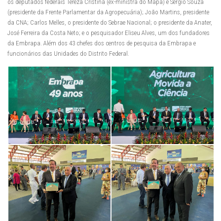
os deputados federais Tereza Cristina (ex-ministra do Mapa) e Sérgio Souza
(presidente da Frente Parlamentar da Agropecuária); João Martins, presidente
da CNA; Carlos Melles, o presidente do Sebrae Nacional; o presidente da Anater,
José Ferreira da Costa Neto; e o pesquisador Eliseu Alves, um dos fundadores
da Embrapa. Além dos 43 chefes dos centros de pesquisa da Embrapa e
funcionários das Unidades do Distrito Federal.