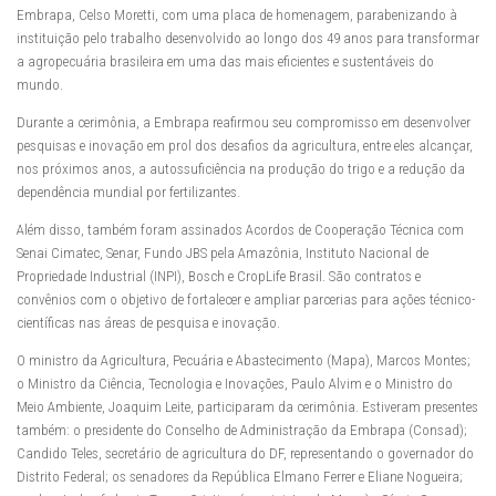
Embrapa, Celso Moretti, com uma placa de homenagem, parabenizando à
instituição pelo trabalho desenvolvido ao longo dos 49 anos para transformar
a agropecuária brasileira em uma das mais eficientes e sustentáveis do
mundo.
Durante a cerimônia, a Embrapa reafirmou seu compromisso em desenvolver
pesquisas e inovação em prol dos desafios da agricultura, entre eles alcançar,
nos próximos anos, a autossuficiência na produção do trigo e a redução da
dependência mundial por fertilizantes.
Além disso, também foram assinados Acordos de Cooperação Técnica com
Senai Cimatec, Senar, Fundo JBS pela Amazônia, Instituto Nacional de
Propriedade Industrial (INPI), Bosch e CropLife Brasil. São contratos e
convênios com o objetivo de fortalecer e ampliar parcerias para ações técnico-
científicas nas áreas de pesquisa e inovação.
O ministro da Agricultura, Pecuária e Abastecimento (Mapa), Marcos Montes;
o Ministro da Ciência, Tecnologia e Inovações, Paulo Alvim e o Ministro do
Meio Ambiente, Joaquim Leite, participaram da cerimônia. Estiveram presentes
também: o presidente do Conselho de Administração da Embrapa (Consad);
Candido Teles, secretário de agricultura do DF, representando o governador do
Distrito Federal; os senadores da República Elmano Ferrer e Eliane Nogueira;