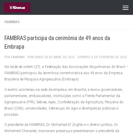
Skip to content
FAMBRAS
FAMBRAS participa da cerimônia de 49 anos da
Embrapa
POR
FAMBRAS
· PUBLISHED
28 DE ABRIL DE 2022
· UPDATED
4 DE FEVEREIRO DE 2026
Na tarde de ontem (27), a Federação das Associações Muçulmanas do Brasil –
FAMBRAS participou da cerimônia comemorativa aos 49 anos da Empresa
Brasileira de Pesquisa Agropecuária (Embrapa).
O evento aconteceu na sede da empresa, em Brasília, e reuniu governadores,
parlamentares, embaixadores, instituições como a Frente Parlamentar da
Agropecuária (FPA), Sebrae, Apex, Confederação da Agricultura, Pecuária do
Brasil (CNA), universidades, lideranças do agro e de empresas públicas e
privadas.
O presidente da FAMBRAS, Dr. Mohamed El Zoghbi e o diretor jurídico, Dr.
Mohamed Charanek, marcaram presença e presentearam o presidente da