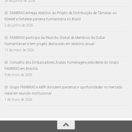
26 de junho de 2026
FAMBRAS entrega relatório do Projeto de Distribuição de Tâmaras ao
KSrelief e fortalece parceria humanitária no Brasil
2 de junho de 2026
FAMBRAS participa da Reunião Global de Membros da Dubai
Humanitarian e tem projeto destacado em relatório anual
12 de maio de 2026
Conselho dos Embaixadores Árabes homenageia presidente do Grupo
FAMBRAS em Brasília
9 de maio de 2026
Grupo FAMBRAS e ABIR discutem parcerias e oportunidades no mercado
Halal em reunião institucional
1 de maio de 2026