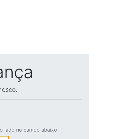
ança
nosco.
ao lado no campo abaixo