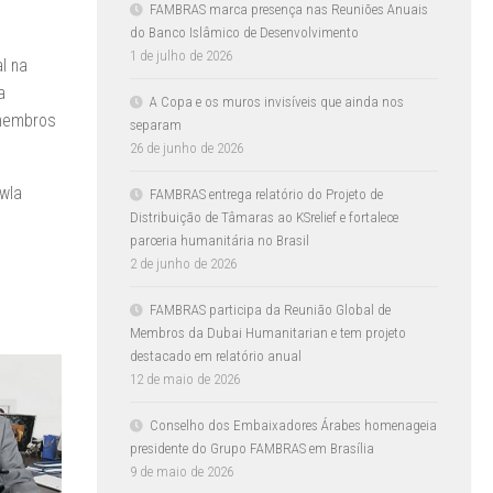
FAMBRAS marca presença nas Reuniões Anuais
do Banco Islâmico de Desenvolvimento
1 de julho de 2026
l na
a
A Copa e os muros invisíveis que ainda nos
 membros
separam
26 de junho de 2026
wla
FAMBRAS entrega relatório do Projeto de
Distribuição de Tâmaras ao KSrelief e fortalece
parceria humanitária no Brasil
2 de junho de 2026
FAMBRAS participa da Reunião Global de
Membros da Dubai Humanitarian e tem projeto
destacado em relatório anual
12 de maio de 2026
Conselho dos Embaixadores Árabes homenageia
presidente do Grupo FAMBRAS em Brasília
9 de maio de 2026