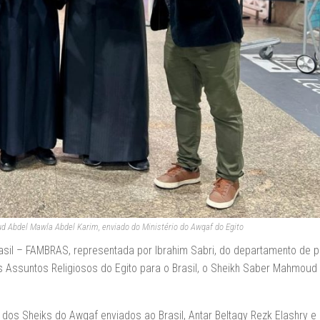
Abdel Mawla Abdel Karim, enviado do Ministério do Awqaf do Egito
il – FAMBRAS, representada por Ibrahim Sabri, do departamento de p
 Assuntos Religiosos do Egito para o Brasil, o Sheikh Saber Mahmoud
 dos Sheiks do Awqaf enviados ao Brasil, Antar Beltagy Rezk Elashry e