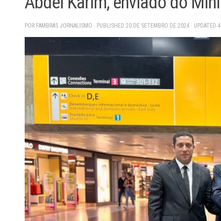
Abdel Karim, enviado do Mini
POR
FAMBRAS JORNALISMO
· PUBLISHED
20 DE SETEMBRO DE 2024
· UPDATED
4