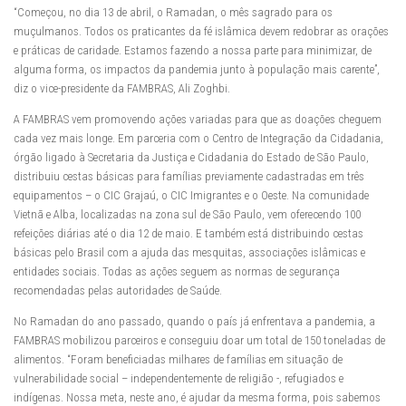
“Começou, no dia 13 de abril, o Ramadan, o mês sagrado para os
muçulmanos. Todos os praticantes da fé islâmica devem redobrar as orações
e práticas de caridade. Estamos fazendo a nossa parte para minimizar, de
alguma forma, os impactos da pandemia junto à população mais carente”,
diz o vice-presidente da FAMBRAS, Ali Zoghbi.
A FAMBRAS vem promovendo ações variadas para que as doações cheguem
cada vez mais longe. Em parceria com o Centro de Integração da Cidadania,
órgão ligado à Secretaria da Justiça e Cidadania do Estado de São Paulo,
distribuiu cestas básicas para famílias previamente cadastradas em três
equipamentos – o CIC Grajaú, o CIC Imigrantes e o Oeste. Na comunidade
Vietnã e Alba, localizadas na zona sul de São Paulo, vem oferecendo 100
refeições diárias até o dia 12 de maio. E também está distribuindo cestas
básicas pelo Brasil com a ajuda das mesquitas, associações islâmicas e
entidades sociais. Todas as ações seguem as normas de segurança
recomendadas pelas autoridades de Saúde.
No Ramadan do ano passado, quando o país já enfrentava a pandemia, a
FAMBRAS mobilizou parceiros e conseguiu doar um total de 150 toneladas de
alimentos. “Foram beneficiadas milhares de famílias em situação de
vulnerabilidade social – independentemente de religião -, refugiados e
indígenas. Nossa meta, neste ano, é ajudar da mesma forma, pois sabemos