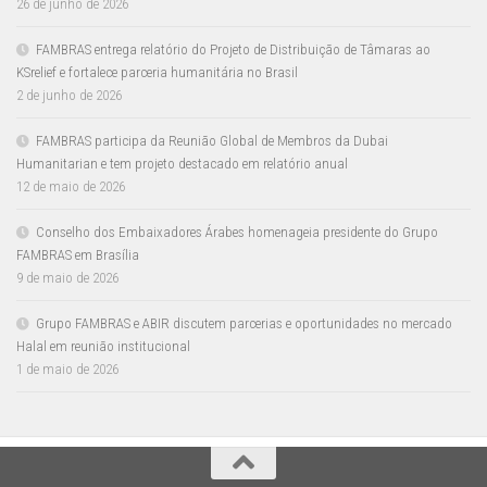
26 de junho de 2026
FAMBRAS entrega relatório do Projeto de Distribuição de Tâmaras ao
KSrelief e fortalece parceria humanitária no Brasil
2 de junho de 2026
FAMBRAS participa da Reunião Global de Membros da Dubai
Humanitarian e tem projeto destacado em relatório anual
12 de maio de 2026
Conselho dos Embaixadores Árabes homenageia presidente do Grupo
FAMBRAS em Brasília
9 de maio de 2026
Grupo FAMBRAS e ABIR discutem parcerias e oportunidades no mercado
Halal em reunião institucional
1 de maio de 2026