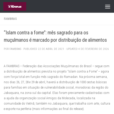
Skip to content
FAMBRAS
“Islam contra a fome”: mês sagrado para os
muçulmanos é marcado por distribuição de alimentos
POR
FAMBRAS
· PUBLISHED
22 DE ABRIL DE 2021
· UPDATED
4 DE FEVEREIRO DE 2026
A FAMBRAS – Federação das Associações Muçulmanas do Brasil – segue com
a distribuição de alimentos prevista no projeto “Islam contra a Fome” – agora
com força total em função mês sagrado do Ramadan. Na próxima semana,
nos dias 26, 27, 28 e 29 de abril, haverá a distribuição de 1000 cestas básicas
para famílias em situação de vulnerabilidade social, moradoras da região do
Jabaquara, na zona sul da capital. Elas foram previamente cadastradas com
a ajuda da organização social Amigos da Molecada, localizada na
comunidade do Vietnã, também no Jabaquara, que trabalha com arte, cultura
e esporte na periferia (mais informações ao final do release).