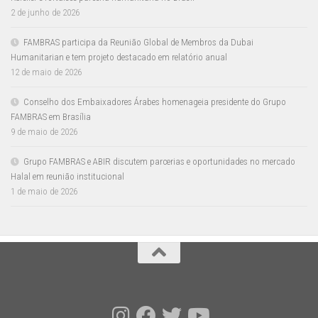
2 de junho de 2026
FAMBRAS participa da Reunião Global de Membros da Dubai
Humanitarian e tem projeto destacado em relatório anual
12 de maio de 2026
Conselho dos Embaixadores Árabes homenageia presidente do Grupo
FAMBRAS em Brasília
9 de maio de 2026
Grupo FAMBRAS e ABIR discutem parcerias e oportunidades no mercado
Halal em reunião institucional
1 de maio de 2026