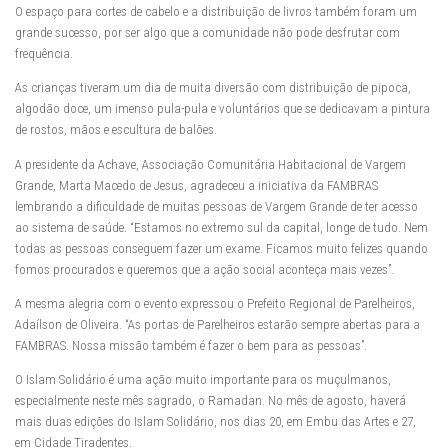
O espaço para cortes de cabelo e a distribuição de livros também foram um
grande sucesso, por ser algo que a comunidade não pode desfrutar com
frequência.
As crianças tiveram um dia de muita diversão com distribuição de pipoca,
algodão doce, um imenso pula-pula e voluntários que se dedicavam a pintura
de rostos, mãos e escultura de balões.
A presidente da Achave, Associação Comunitária Habitacional de Vargem
Grande, Marta Macedo de Jesus, agradeceu a iniciativa da FAMBRAS
lembrando a dificuldade de muitas pessoas de Vargem Grande de ter acesso
ao sistema de saúde. “Estamos no extremo sul da capital, longe de tudo. Nem
todas as pessoas conseguem fazer um exame. Ficamos muito felizes quando
fomos procurados e queremos que a ação social aconteça mais vezes”.
A mesma alegria com o evento expressou o Prefeito Regional de Parelheiros,
Adaílson de Oliveira. “As portas de Parelheiros estarão sempre abertas para a
FAMBRAS. Nossa missão também é fazer o bem para as pessoas”.
O Islam Solidário é uma ação muito importante para os muçulmanos,
especialmente neste mês sagrado, o Ramadan. No mês de agosto, haverá
mais duas edições do Islam Solidário, nos dias 20, em Embu das Artes e 27,
em Cidade Tiradentes.