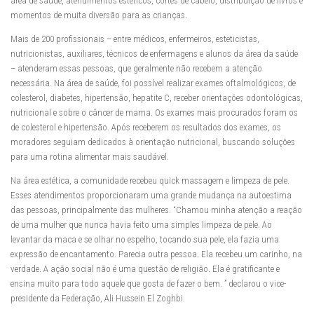
área de saúde, atendimentos estéticos, cortes de cabelo, distribuição de livros e
momentos de muita diversão para as crianças.
Mais de 200 profissionais – entre médicos, enfermeiros, esteticistas,
nutricionistas, auxiliares, técnicos de enfermagens e alunos da área da saúde
– atenderam essas pessoas, que geralmente não recebem a atenção
necessária. Na área de saúde, foi possível realizar exames oftalmológicos, de
colesterol, diabetes, hipertensão, hepatite C, receber orientações odontológicas,
nutricional e sobre o câncer de mama. Os exames mais procurados foram os
de colesterol e hipertensão. Após receberem os resultados dos exames, os
moradores seguiam dedicados à orientação nutricional, buscando soluções
para uma rotina alimentar mais saudável.
Na área estética, a comunidade recebeu quick massagem e limpeza de pele.
Esses atendimentos proporcionaram uma grande mudança na autoestima
das pessoas, principalmente das mulheres. “Chamou minha atenção a reação
de uma mulher que nunca havia feito uma simples limpeza de pele. Ao
levantar da maca e se olhar no espelho, tocando sua pele, ela fazia uma
expressão de encantamento. Parecia outra pessoa. Ela recebeu um carinho, na
verdade. A ação social não é uma questão de religião. Ela é gratificante e
ensina muito para todo aquele que gosta de fazer o bem. ” declarou o vice-
presidente da Federação, Ali Hussein El Zoghbi.