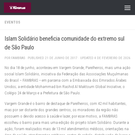
Skip to content
EVENTOS
Islam Solidário beneficia comunidade do extremo sul
de São Paulo
POR
FAMBRAS
· PUBLISHED
21 DE JUNHO DE 2017
· UPDATED
4 DE FEVEREIRO DE 2026
No dia 18 de junho, aconteceu em Vargem Grande, Parelheiros, mais uma ação
social Islam Solidário, iniciativa da Federação das Associações Muçulmanas
do Brasil – FAMBRAS – em parceria com a Embaixada dos Emirados Árabes
Unidos; a entidade Mohammad bin Rashid Al Maktoum Global Iniciative; o
Colégio 24 de Março e a Prefeitura de São Paulo.
Vargem Grande é o bairro de destaque de Parelheiros, com 42 mil habitantes,
mas por ser distante dos grandes centros, os moradores da região não
possuem o devido acesso à saúde e lazer, por esse motivo, a FAMBRAS
escolheu o bairro para mais uma edição do projeto Islam Solidário. Durante a
ação, foram realizados mais de 13 mil atendimentos médicos, orientações na